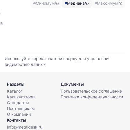
Минимум
Медиана
Максимум
обновления
цены
прайс-
по
,
листов.
данным
прайс-
ой
листов
поставщиков
за
последние
6
месяцев.
Используйте переключатели сверху для управления
Используйте
видимостью данных
динамику,
чтобы
оценить
Разделы
Документы
тренд
Каталог
Пользовательское соглашение
и
Калькуляторы
Политика конфиденциальности
разброс
Стандарты
цен
Поставщикам
на
О компании
рынке.
Контакты
Период
info@metaldesk.ru