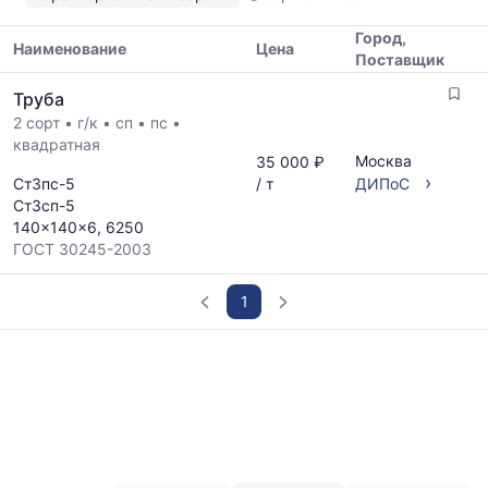
Показаны
минимальная,
Город,
медианная
Наименование
Цена
Поставщик
и
Таблица
максимальная
Труба
цен
цена
2 сорт
•
г/к
•
сп
•
пс
•
на
по
квадратная
металлопрокат
данным
Москва
35 000 ₽
с
прайс-
›
Ст3пс-5
/ т
ДИПоС
указанием
листов
Ст3сп-5
ГОСТ,
поставщиков
140x140x6, 6250
размеров
за
ГОСТ 30245-2003
и
последний
поставщиков
месяц.
по
1
Статистика
запросу
рассчитывается
по
График
актуальным
отражает
предложениям
изменение
и
минимальной,
обновляется
медианной
по
и
мере
максимальной