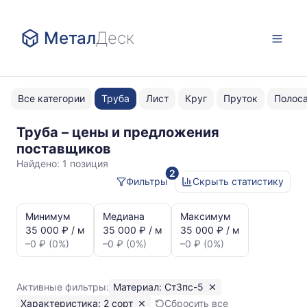
Метал
Деск
Все категории
Труба
Лист
Круг
Пруток
Полос
Труба – цены и предложения
Ст3пс-5
поставщиков
2
Найдено:
1 позиция
2
сорт
Фильтры
Скрыть статистику
Статистика
и
Минимум
Медиана
Максимум
динамика
35 000 ₽ / м
35 000 ₽ / м
35 000 ₽ / м
цен:
–0 ₽ (0%)
–0 ₽ (0%)
–0 ₽ (0%)
Труба
2
сорт
Активные фильтры:
Материал: Ст3пс-5
Ст3пс-5
Характеристика: 2 сорт
Сбросить все