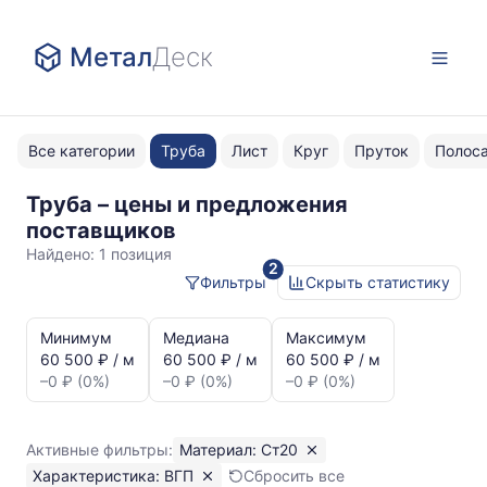
Метал
Деск
Все категории
Труба
Лист
Круг
Пруток
Полос
Труба – цены и предложения
Ст20
поставщиков
ВГП
Найдено:
1 позиция
2
Фильтры
Скрыть статистику
Статистика
и
Минимум
Медиана
Максимум
динамика
60 500 ₽ / м
60 500 ₽ / м
60 500 ₽ / м
цен:
–0 ₽ (0%)
–0 ₽ (0%)
–0 ₽ (0%)
Труба
ВГП
Ст20
Активные фильтры:
Материал: Ст20
Показаны
Характеристика: ВГП
Сбросить все
минимальная,