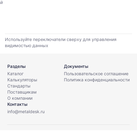
ой
прайс-
данным
листов.
прайс-
листов
поставщиков
за
последние
Используйте переключатели сверху для управления
6
видимостью данных
месяцев.
Используйте
динамику,
чтобы
Разделы
Документы
оценить
Каталог
Пользовательское соглашение
тренд
Калькуляторы
Политика конфиденциальности
и
Стандарты
разброс
Поставщикам
цен
О компании
на
Контакты
рынке.
info@metaldesk.ru
Период
анализа:
последние
© МеталДеск, 2026. Все права защищены.