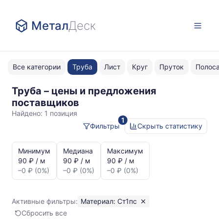
Метал
Деск
Все категории
Труба
Лист
Круг
Пруток
Полос
Труба – цены и предложения
Ст1пс
поставщиков
Найдено:
1 позиция
1
Фильтры
Скрыть статистику
Статистика
и
Минимум
Медиана
Максимум
динамика
90 ₽ / м
90 ₽ / м
90 ₽ / м
цен:
–0 ₽ (0%)
–0 ₽ (0%)
–0 ₽ (0%)
Труба
Ст1пс
Показаны
Активные фильтры:
Материал: Ст1пс
минимальная,
Сбросить все
медианная