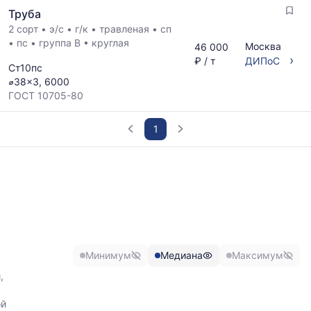
мере
Труба
обновления
прайс-
2 сорт
•
э/с
•
г/к
•
травленая
•
сп
листов.
•
пс
•
группа В
•
круглая
Москва
46 000
›
₽ / т
ДИПоС
Ст10пс
⌀38x3, 6000
ГОСТ 10705-80
1
График
отражает
изменение
минимальной,
медианной
и
максимальной
Минимум
Медиана
Максимум
цены
по
,
данным
прайс-
ой