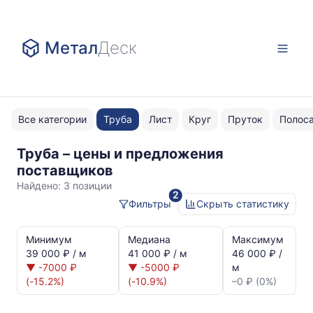
Метал
Деск
Все категории
Труба
Лист
Круг
Пруток
Полос
Труба – цены и предложения
травленая
поставщиков
Ст10пс
Найдено:
3 позиции
2
Фильтры
Скрыть статистику
Статистика
и
Минимум
Медиана
Максимум
динамика
39 000 ₽ / м
41 000 ₽ / м
46 000 ₽ /
цен:
▼ -7000 ₽
▼ -5000 ₽
м
Труба
(-15.2%)
(-10.9%)
–0 ₽ (0%)
травленая
Ст10пс