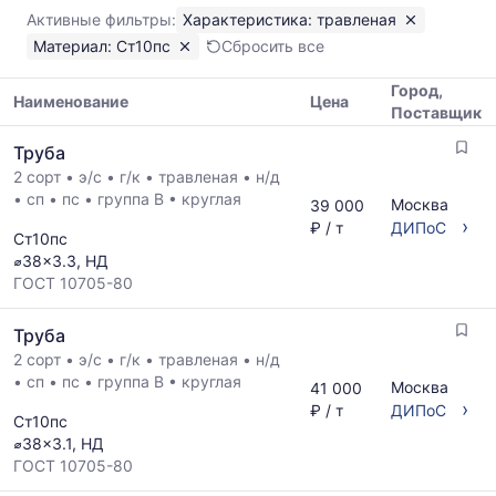
Показаны
Активные фильтры:
Характеристика: травленая
минимальная,
Материал: Ст10пс
Сбросить все
медианная
и
Город,
максимальная
Наименование
Цена
Поставщик
цена
Таблица
по
Труба
цен
данным
2 сорт
•
э/с
•
г/к
•
травленая
•
н/д
на
прайс-
•
сп
•
пс
•
группа В
•
круглая
металлопрокат
Москва
39 000
листов
с
›
₽ / т
ДИПоС
поставщиков
Ст10пс
указанием
за
⌀38x3.3, НД
ГОСТ,
последний
ГОСТ 10705-80
размеров
месяц.
и
Статистика
Труба
поставщиков
рассчитывается
по
2 сорт
•
э/с
•
г/к
•
травленая
•
н/д
по
запросу
•
сп
•
пс
•
группа В
•
круглая
актуальным
Москва
41 000
›
предложениям
₽ / т
ДИПоС
Ст10пс
и
⌀38x3.1, НД
обновляется
ГОСТ 10705-80
по