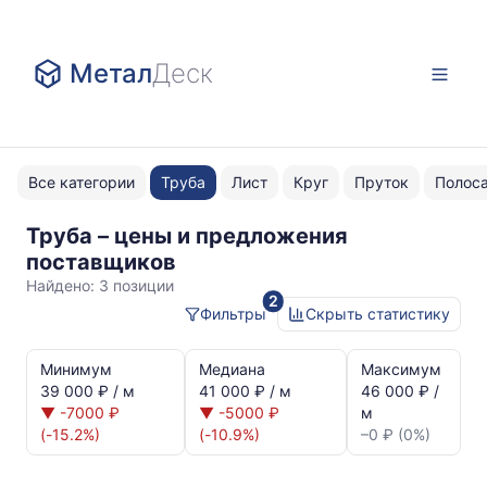
Метал
Деск
Все категории
Труба
Лист
Круг
Пруток
Полос
Труба – цены и предложения
Ст10пс
поставщиков
э/
Найдено:
3 позиции
2
с
Фильтры
Скрыть статистику
Статистика
и
Минимум
Медиана
Максимум
динамика
39 000 ₽ / м
41 000 ₽ / м
46 000 ₽ /
цен:
▼ -7000 ₽
▼ -5000 ₽
м
Труба
(-15.2%)
(-10.9%)
–0 ₽ (0%)
э/
с