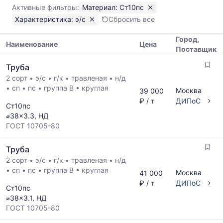
Ст10пс
Активные фильтры:
Материал: Ст10пс
Показаны
Характеристика: э/с
Сбросить все
минимальная,
медианная
Город,
и
Наименование
Цена
Поставщик
максимальная
Таблица
цена
Труба
цен
по
2 сорт
•
э/с
•
г/к
•
травленая
•
н/д
на
данным
•
сп
•
пс
•
группа В
•
круглая
металлопрокат
Москва
39 000
прайс-
с
›
₽ / т
ДИПоС
листов
Ст10пс
указанием
поставщиков
⌀38x3.3, НД
ГОСТ,
за
ГОСТ 10705-80
размеров
последний
и
месяц.
Труба
поставщиков
Статистика
по
2 сорт
•
э/с
•
г/к
•
травленая
•
н/д
рассчитывается
запросу
•
сп
•
пс
•
группа В
•
круглая
по
Москва
41 000
›
актуальным
₽ / т
ДИПоС
Ст10пс
предложениям
⌀38x3.1, НД
и
ГОСТ 10705-80
обновляется
по