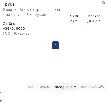
Труба
мере
обновления
2 сорт
•
э/с
•
г/к
•
травленая
•
сп
прайс-
•
пс
•
группа В
•
круглая
Москва
46 000
листов.
›
₽ / т
ДИПоС
Ст10пс
⌀38x3, 6000
ГОСТ 10705-80
1
График
отражает
изменение
минимальной,
медианной
и
Минимум
Медиана
Максимум
максимальной
,
цены
по
ой
данным
прайс-