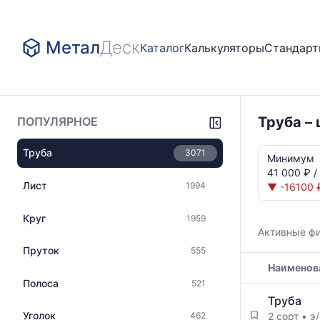
Метал
Деск
Каталог
Калькуляторы
Стандар
Труба –
ПОПУЛЯРНОЕ
Статистика
Труба
3071
и
Минимум
динамика
41 000 ₽ /
цен:
Лист
1994
▼ -16100 ₽
Труба
группа
Круг
1959
В
Активные ф
Ст1
Пруток
555
Показаны
Наименов
минимальна
медианная
Полоса
521
Таблица
и
Труба
цен
максимальн
Уголок
2 сорт
•
э
462
на