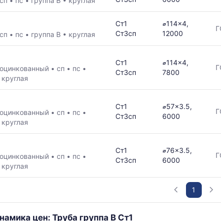
сп
•
пс
•
группа В
•
круглая
Ст1
⌀114x4,
Г
Ст3сп
12000
сп
•
пс
•
группа В
•
круглая
Ст1
⌀114x4,
Г
оцинкованный
•
сп
•
пс
•
Ст3сп
7800
•
круглая
Ст1
⌀57x3.5,
Г
оцинкованный
•
сп
•
пс
•
Ст3сп
6000
•
круглая
Ст1
⌀76x3.5,
Г
оцинкованный
•
сп
•
пс
•
Ст3сп
6000
•
круглая
1
намика цен: Труба группа В Ст1