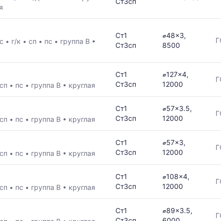
Ст3сп
я
Ст1
⌀48x3,
Г
/с
•
г/к
•
сп
•
пс
•
группа В
•
Ст3сп
8500
в
Ст1
⌀127x4,
Г
Ст3сп
12000
сп
•
пс
•
группа В
•
круглая
ется
Ст1
⌀57x3.5,
Г
Ст3сп
12000
сп
•
пс
•
группа В
•
круглая
ям
Ст1
⌀57x3,
Г
Ст3сп
12000
сп
•
пс
•
группа В
•
круглая
Ст1
⌀108x4,
Г
Ст3сп
12000
сп
•
пс
•
группа В
•
круглая
Ст1
⌀89x3.5,
Г
Ст3сп
6000