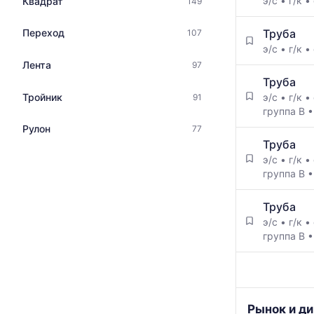
э/с
•
г/к
•
Квадрат
149
Труба
Переход
107
э/с
•
г/к
•
Лента
97
Труба
Тройник
э/с
•
г/к
•
91
группа В
Рулон
77
Труба
э/с
•
г/к
•
группа В
Труба
э/с
•
г/к
•
группа В
График
Рынок и ди