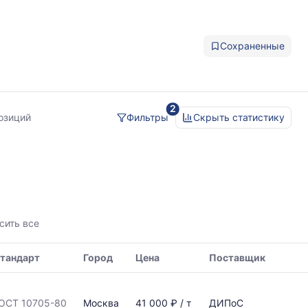
Сохраненные
2
позиций
Фильтры
Скрыть статистику
сить все
тандарт
Город
Цена
Поставщик
ОСТ 10705-80
Москва
41 000 ₽ / т
ДИПоС