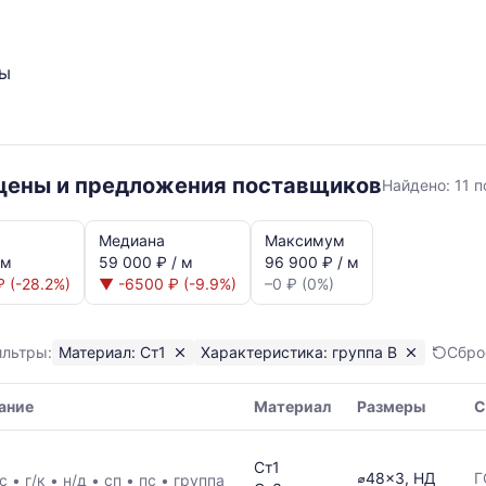
ты
Ст1
 цены и предложения поставщиков
Найдено:
11 
группа
В
Медиана
Максимум
 м
59 000 ₽ / м
96 900 ₽ / м
 (-28.2%)
▼ -6500 ₽ (-9.9%)
–0 ₽ (0%)
ильтры:
Материал: Ст1
Характеристика: группа В
Сбро
ание
Материал
Размеры
С
я,
Ст1
ая
⌀48x3, НД
Г
/с
•
г/к
•
н/д
•
сп
•
пс
•
группа