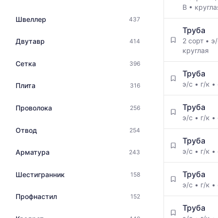
цена
В
•
кругла
металлопрокат
по
с
Швеллер
437
данным
указанием
Труба
прайс-
ГОСТ,
2 сорт
•
э
Двутавр
414
листов
размеров
круглая
поставщико
и
за
Сетка
396
поставщиков
последний
Труба
по
месяц.
э/с
•
г/к
•
Плита
316
запросу
Статистика
рассчитыва
Труба
Проволока
256
по
э/с
•
г/к
•
актуальным
Отвод
предложени
254
и
Труба
обновляется
э/с
•
г/к
•
Арматура
243
по
мере
Труба
Шестигранник
158
обновления
э/с
•
г/к
•
прайс-
Профнастил
152
листов.
Труба