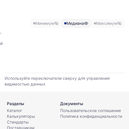
минимальной,
обновления
медианной
прайс-
и
листов.
максимальной
Минимум
Медиана
Максимум
цены
по
,
данным
прайс-
ой
листов
поставщиков
за
последние
6
месяцев.
Используйте переключатели сверху для управления
Используйте
видимостью данных
динамику,
чтобы
оценить
Разделы
Документы
тренд
Каталог
Пользовательское соглашение
и
Калькуляторы
Политика конфиденциальности
разброс
Стандарты
цен
Поставщикам