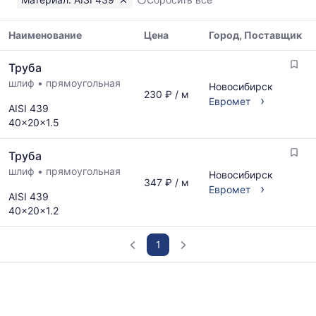
Показаны
минимальная,
медианная
Наименование
Цена
Город, Поставщик
и
Таблица
максимальная
Труба
цен
цена
шлиф
•
прямоугольная
на
Новосибирск
по
230 ₽ / м
металлопрокат
›
Евромет
данным
AISI 439
с
прайс-
40x20x1.5
указанием
листов
ГОСТ,
поставщиков
Труба
размеров
за
и
шлиф
•
прямоугольная
последний
Новосибирск
347 ₽ / м
поставщиков
›
месяц.
Евромет
AISI 439
по
Статистика
40x20x1.2
запросу
рассчитывается
по
актуальным
1
предложениям
и
График
обновляется
отражает
по
изменение
мере