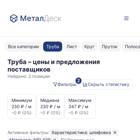
Метал
Деск
Все категории
Труба
Лист
Круг
Пруток
Полос
Труба – цены и предложения
шлифовка
поставщиков
AISI
Найдено:
2 позиции
2
439
Фильтры
Скрыть статистику
Статистика
и
Минимум
Медиана
Максимум
динамика
230 ₽ / м
230 ₽ / м
347 ₽ / м
цен:
–0 ₽ (0%)
–0 ₽ (0%)
–0 ₽ (0%)
Труба
шлифовка
AISI
Активные фильтры:
Характеристика: шлифовка
439
Материал: AISI 439
Сбросить все