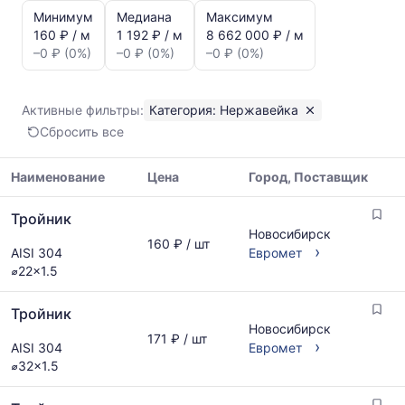
и
Минимум
Медиана
Максимум
динамика
160 ₽ / м
1 192 ₽ / м
8 662 000 ₽ / м
цен:
–0 ₽ (0%)
–0 ₽ (0%)
–0 ₽ (0%)
Тройник
Показаны
минимальная,
Активные фильтры:
Категория: Нержавейка
медианная
Сбросить все
и
максимальная
цена
Наименование
Цена
Город, Поставщик
по
Таблица
данным
Тройник
цен
прайс-
Новосибирск
на
160 ₽ / шт
листов
›
AISI 304
Евромет
металлопрокат
поставщиков
⌀22x1.5
с
за
указанием
последний
Тройник
ГОСТ,
месяц.
Новосибирск
размеров
Статистика
171 ₽ / шт
›
AISI 304
Евромет
и
рассчитывается
⌀32x1.5
поставщиков
по
по
актуальным
запросу