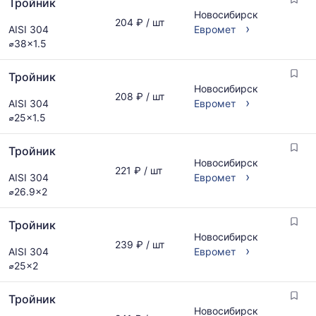
Тройник
предложениям
Новосибирск
и
204 ₽ / шт
›
AISI 304
Евромет
обновляется
⌀38x1.5
по
мере
обновления
Тройник
прайс-
Новосибирск
208 ₽ / шт
›
листов.
AISI 304
Евромет
⌀25x1.5
Тройник
Новосибирск
221 ₽ / шт
›
AISI 304
Евромет
⌀26.9x2
Тройник
Новосибирск
239 ₽ / шт
›
AISI 304
Евромет
⌀25x2
Тройник
Новосибирск