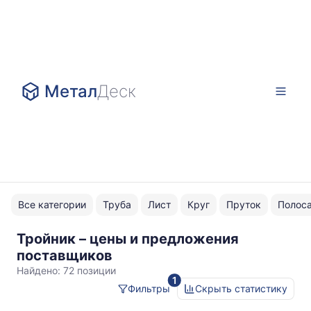
Метал
Деск
Все категории
Труба
Лист
Круг
Пруток
Полос
Тройник – цены и предложения
Нержавейка
поставщиков
Найдено:
72 позиции
1
Фильтры
Скрыть статистику
Статистика