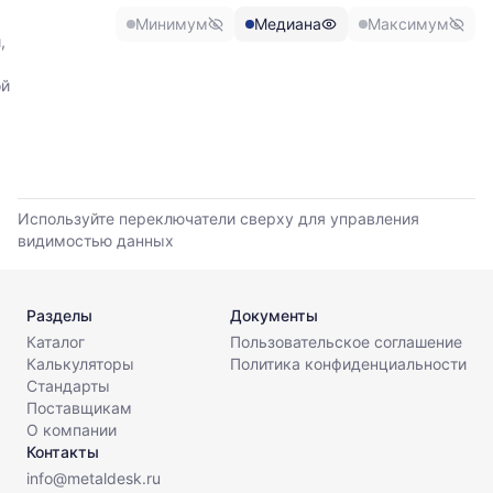
и
Минимум
Медиана
Максимум
максимальной
,
цены
по
ой
данным
прайс-
листов
поставщиков
за
последние
Используйте переключатели сверху для управления
6
видимостью данных
месяцев.
Используйте
динамику,
чтобы
Разделы
Документы
оценить
Каталог
Пользовательское соглашение
тренд
Калькуляторы
Политика конфиденциальности
и
Стандарты
разброс
Поставщикам
цен
О компании
на
Контакты
рынке.
info@metaldesk.ru