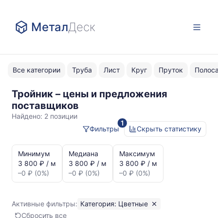
Метал
Деск
Все категории
Труба
Лист
Круг
Пруток
Полос
Тройник – цены и предложения
Цветные
поставщиков
Найдено:
2 позиции
1
Фильтры
Скрыть статистику
Статистика
и
Минимум
Медиана
Максимум
динамика
3 800 ₽ / м
3 800 ₽ / м
3 800 ₽ / м
цен:
–0 ₽ (0%)
–0 ₽ (0%)
–0 ₽ (0%)
Тройник
Показаны
минимальная,
Активные фильтры:
Категория: Цветные
медианная
Сбросить все