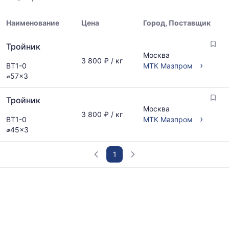
и
максимальная
цена
Наименование
Цена
Город, Поставщик
по
Таблица
данным
Тройник
цен
прайс-
Москва
на
3 800 ₽ / кг
листов
›
ВТ1-0
МТК Мазпром
металлопрокат
поставщиков
⌀57x3
с
за
указанием
последний
Тройник
ГОСТ,
месяц.
Москва
размеров
Статистика
3 800 ₽ / кг
›
ВТ1-0
МТК Мазпром
и
рассчитывается
⌀45x3
поставщиков
по
по
актуальным
запросу
предложениям
1
и
обновляется
График
по
отражает
мере
изменение
обновления
минимальной,
прайс-
медианной
листов.