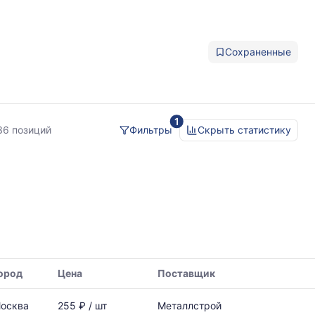
Сохраненные
1
а
36 позиций
Фильтры
Скрыть статистику
ород
Цена
Поставщик
осква
255 ₽ / шт
Металлстрой