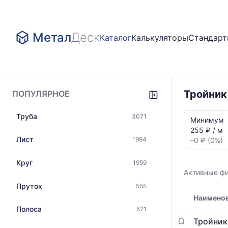
Метал
Деск
Каталог
Калькуляторы
Стандар
Тройник
ПОПУЛЯРНОЕ
Статистика
Труба
3071
и
Минимум
динамика
255 ₽ / м
цен:
Лист
1994
–0 ₽ (0%)
Тройник
в
Круг
1959
Москве
Активные ф
Показаны
Пруток
555
минимальна
Наимено
медианная
и
Полоса
521
Таблица
максимальн
Тройник
цен