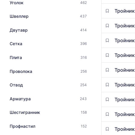
цена
Уголок
462
на
по
металлопрокат
Тройник
данным
с
Швеллер
437
прайс-
указанием
листов
Тройник
ГОСТ,
Двутавр
414
поставщико
размеров
за
и
Тройник
последний
Сетка
396
поставщиков
месяц.
по
Статистика
Тройник
Плита
316
запросу
рассчитыва
по
Тройник
Проволока
256
актуальным
предложени
Тройник
Отвод
и
254
обновляется
по
Арматура
243
Тройник
мере
обновления
Шестигранник
158
Тройник
прайс-
листов.
Профнастил
152
Тройник