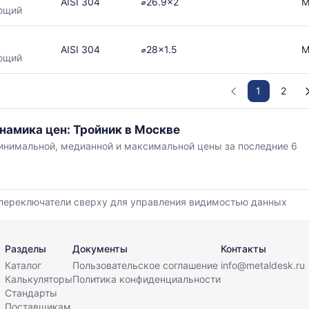
AISI 304
⌀26.9x2
М
ющий
AISI 304
⌀28x1.5
М
ющий
1
2
намика цен: Тройник в Москве
нимальной, медианной и максимальной цены за последние 6
,
переключатели сверху для управления видимостью данных
й
Разделы
Документы
Контакты
Каталог
Пользовательское соглашение
info@metaldesk.ru
Калькуляторы
Политика конфиденциальности
Стандарты
Поставщикам