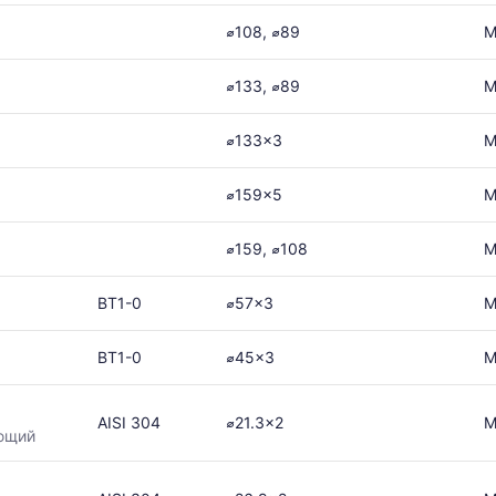
⌀108, ⌀89
М
⌀133, ⌀89
М
⌀133x3
М
⌀159x5
М
⌀159, ⌀108
М
ВТ1-0
⌀57x3
М
ВТ1-0
⌀45x3
М
AISI 304
⌀21.3x2
М
ющий