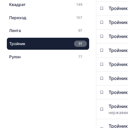
Квадрат
149
Тройник
Переход
107
Тройник
Лента
97
Тройник
Тройник
91
Тройник
Рулон
77
Тройник
Тройник
Тройник
Тройник
нержаве
Тройник