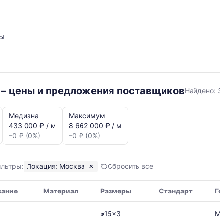
ты
Москв
 – цены и предложения поставщиков
Найдено:
Медиана
Максимум
433 000 ₽ / м
8 662 000 ₽ / м
–0 ₽ (0%)
–0 ₽ (0%)
ильтры:
Локация: Москва
Сбросить все
я,
вание
Материал
Размеры
Стандарт
Г
ая
⌀15x3
М