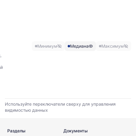
обновления
График
прайс-
отражает
листов.
изменение
минимальной,
медианной
и
максимальной
Минимум
Медиана
Максимум
цены
по
,
данным
прайс-
ой
листов
поставщиков
за
последние
6
месяцев.
Используйте переключатели сверху для управления
Используйте
видимостью данных
динамику,
чтобы
оценить
Разделы
Документы
тренд