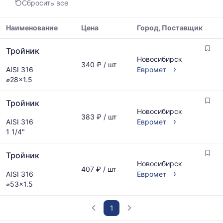
Сбросить все
минимальная,
медианная
и
Наименование
Цена
Город, Поставщик
максимальная
Таблица
цена
Тройник
цен
по
Новосибирск
на
340 ₽ / шт
данным
›
AISI 316
Евромет
металлопрокат
прайс-
⌀28x1.5
с
листов
указанием
поставщиков
Тройник
ГОСТ,
за
Новосибирск
размеров
последний
383 ₽ / шт
›
AISI 316
Евромет
и
месяц.
1 1/4"
поставщиков
Статистика
по
рассчитывается
запросу
Тройник
по
Новосибирск
актуальным
407 ₽ / шт
›
AISI 316
Евромет
предложениям
⌀53x1.5
и
обновляется
по
1
мере