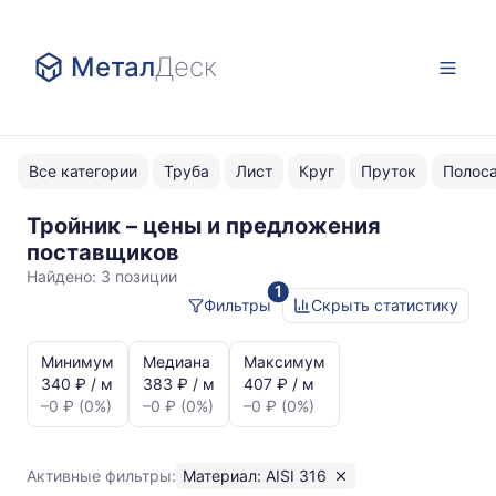
Метал
Деск
Все категории
Труба
Лист
Круг
Пруток
Полос
Тройник – цены и предложения
AISI
поставщиков
316
Найдено:
3 позиции
1
Фильтры
Скрыть статистику
Статистика
и
Минимум
Медиана
Максимум
динамика
340 ₽ / м
383 ₽ / м
407 ₽ / м
цен:
–0 ₽ (0%)
–0 ₽ (0%)
–0 ₽ (0%)
Тройник
AISI
316
Активные фильтры:
Материал: AISI 316
Показаны