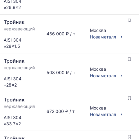
AISI 304
по
Статистика
⌀26.9x2
запросу
рассчитывается
по
Тройник
актуальным
предложениям
нержавеющий
Москва
456 000 ₽ / т
и
›
Новаметалл
AISI 304
обновляется
⌀28x1.5
по
мере
обновления
Тройник
прайс-
нержавеющий
Москва
листов.
508 000 ₽ / т
›
Новаметалл
AISI 304
⌀28x2
Тройник
нержавеющий
Москва
672 000 ₽ / т
›
Новаметалл
AISI 304
⌀33.7x2
Тройник