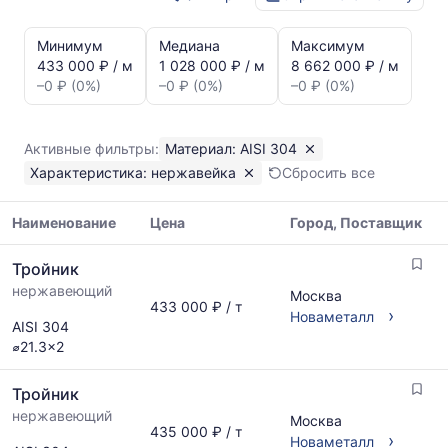
Статистика
и
Минимум
Медиана
Максимум
динамика
433 000 ₽ / м
1 028 000 ₽ / м
8 662 000 ₽ / м
цен:
–0 ₽ (0%)
–0 ₽ (0%)
–0 ₽ (0%)
Тройник
нержавейка
AISI
Активные фильтры:
Материал: AISI 304
304
Характеристика: нержавейка
Сбросить все
Показаны
минимальная,
медианная
Наименование
Цена
Город, Поставщик
и
Таблица
максимальная
Тройник
цен
цена
нержавеющий
на
Москва
по
433 000 ₽ / т
металлопрокат
›
Новаметалл
данным
AISI 304
с
прайс-
⌀21.3x2
указанием
листов
ГОСТ,
поставщиков
Тройник
размеров
за
и
нержавеющий
последний
Москва
435 000 ₽ / т
поставщиков
›
месяц.
Новаметалл