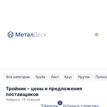
Метал
Деск
Все категории
Труба
Лист
Круг
Пруток
Полос
Тройник – цены и предложения
AISI
поставщиков
304
Найдено:
19 позиций
2
нержавейка
Фильтры
Скрыть статистику