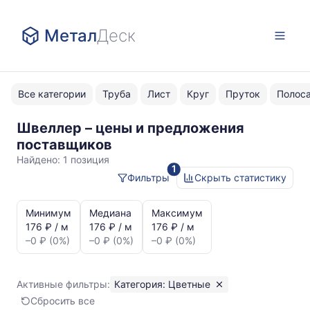
Метал
Деск
Все категории
Труба
Лист
Круг
Пруток
Полос
Швеллер – цены и предложения
Цветные
поставщиков
Найдено:
1 позиция
1
Фильтры
Скрыть статистику
Статистика
и
Минимум
Медиана
Максимум
динамика
176 ₽ / м
176 ₽ / м
176 ₽ / м
цен:
–0 ₽ (0%)
–0 ₽ (0%)
–0 ₽ (0%)
Швеллер
Показаны
минимальная,
Активные фильтры:
Категория: Цветные
медианная
Сбросить все
и