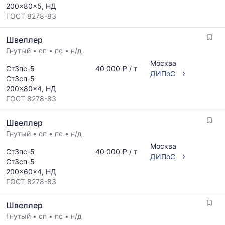
за
200x80x5, НД
ГОСТ,
последний
ГОСТ 8278-83
размеров
месяц.
и
Статистика
Швеллер
поставщиков
рассчитывается
по
Гнутый
•
сп
•
пс
•
н/д
по
запросу
актуальным
Москва
Ст3пс-5
40 000 ₽ / т
›
предложениям
ДИПоС
Ст3сп-5
и
200x80x4, НД
обновляется
ГОСТ 8278-83
по
мере
Швеллер
обновления
прайс-
Гнутый
•
сп
•
пс
•
н/д
листов.
Москва
Ст3пс-5
40 000 ₽ / т
›
ДИПоС
Ст3сп-5
200x60x4, НД
ГОСТ 8278-83
Швеллер
Гнутый
•
сп
•
пс
•
н/д