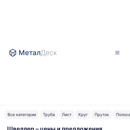
Метал
Деск
Все категории
Труба
Лист
Круг
Пруток
Полос
Швеллер – цены и предложения