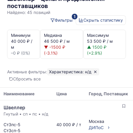
н/
поставщиков
д
Найдено:
45 позиций
1
Фильтры
Скрыть статистику
Статистика
и
Минимум
Медиана
Максимум
динамика
40 000 ₽ /
46 500 ₽ / м
53 500 ₽ / м
цен:
м
▼ -1500 ₽
▲ 1500 ₽
Швеллер
–0 ₽ (0%)
(-3.1%)
(+2.9%)
н/
д
Показаны
Активные фильтры:
Характеристика: н/д
минимальная,
Сбросить все
медианная
и
максимальная
Наименование
Цена
Город, Поставщик
цена
Таблица
по
Швеллер
цен
данным
Гнутый
•
сп
•
пс
•
н/д
на
прайс-
металлопрокат
Москва
листов
Ст3пс-5
40 000 ₽ / т
с
›
ДИПоС
поставщиков
Ст3сп-5
указанием