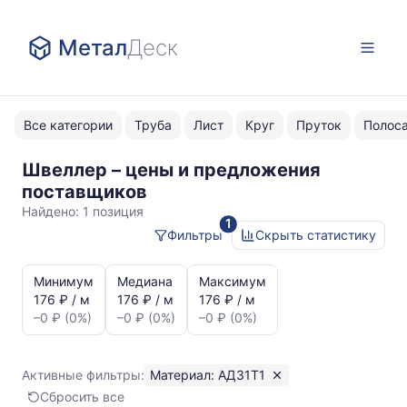
Метал
Деск
Все категории
Труба
Лист
Круг
Пруток
Полос
Швеллер – цены и предложения
АД31Т1
поставщиков
Найдено:
1 позиция
1
Фильтры
Скрыть статистику
Статистика
и
Минимум
Медиана
Максимум
динамика
176 ₽ / м
176 ₽ / м
176 ₽ / м
цен:
–0 ₽ (0%)
–0 ₽ (0%)
–0 ₽ (0%)
Швеллер
АД31Т1
Показаны
Активные фильтры:
Материал: АД31Т1
минимальная,
Сбросить все
медианная