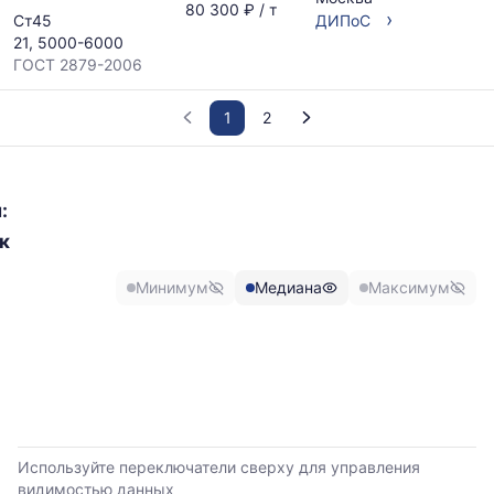
80 300 ₽ / т
›
Ст45
ДИПоС
21, 5000-6000
ГОСТ 2879-2006
1
2
График
отражает
:
изменение
к
минимальной,
медианной
и
Минимум
Медиана
Максимум
максимальной
цены
по
данным
прайс-
листов
поставщиков
за
Используйте переключатели сверху для управления
последние
видимостью данных