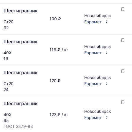
по
актуальным
запросу
Шестигранник
предложениям
Новосибирск
и
100 ₽
›
Ст20
Евромет
обновляется
32
по
мере
обновления
Шестигранник
прайс-
Новосибирск
116 ₽ / кг
›
листов.
40Х
Евромет
19
Шестигранник
Новосибирск
120 ₽
›
Ст20
Евромет
24
Шестигранник
Новосибирск
40Х
122 ₽ / кг
›
Евромет
65
ГОСТ 2879-88