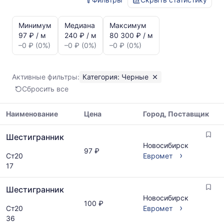
Статистика
и
Минимум
Медиана
Максимум
динамика
97 ₽ / м
240 ₽ / м
80 300 ₽ / м
цен:
–0 ₽ (0%)
–0 ₽ (0%)
–0 ₽ (0%)
Шестигранник
Показаны
минимальная,
Активные фильтры:
Категория: Черные
медианная
Сбросить все
и
максимальная
цена
Наименование
Цена
Город, Поставщик
по
Таблица
данным
Шестигранник
цен
прайс-
Новосибирск
на
97 ₽
листов
›
Ст20
Евромет
металлопрокат
поставщиков
17
с
за
указанием
последний
Шестигранник
ГОСТ,
месяц.
Новосибирск
размеров
Статистика
100 ₽
›
Ст20
Евромет
и
рассчитывается
36
поставщиков
по