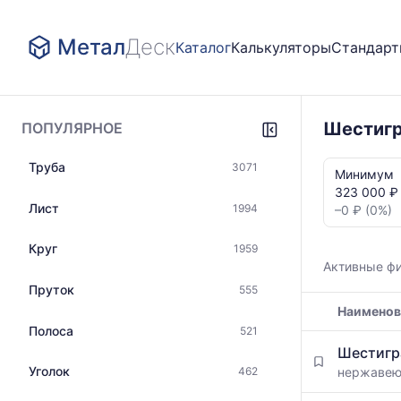
Метал
Деск
Каталог
Калькуляторы
Стандар
Шестигр
ПОПУЛЯРНОЕ
Статистика
Труба
3071
и
Минимум
динамика
323 000 ₽ 
цен:
Лист
1994
–0 ₽ (0%)
Шестигранн
нержавейка
Круг
1959
AISI
Активные ф
431
Пруток
555
Показаны
Наименов
минимальна
медианная
Полоса
521
Таблица
и
Шестигр
цен
максимальн
Уголок
нержаве
462
на
цена
металлопрокат