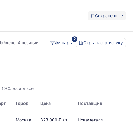
Сохраненные
2
нержавейка
Найдено:
4 позиции
Фильтры
Скрыть статистику
AISI
431
Сбросить все
арт
Город
Цена
Поставщик
Москва
323 000 ₽ / т
Новаметалл