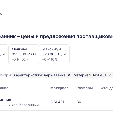
ты
анник – цены и предложения поставщиков
Медиана
Максимум
/ м
323 000 ₽ / м
323 000 ₽ / м
–0 ₽ (0%)
–0 ₽ (0%)
ик
ильтры:
Характеристика: нержавейка
Материал: AISI 431
ание
Материал
Размеры
Станд
я,
анник
AISI 431
36
ая
ющий
•
калиброванный