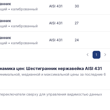
анник
AISI 431
30
ющий
•
калиброванный
в
анник
AISI 431
27
ющий
•
калиброванный
анник
AISI 431
24
ющий
•
калиброванный
ется
1
ям
намика цен: Шестигранник нержавейка AISI 431
нимальной, медианной и максимальной цены за последние 6
,
переключатели сверху для управления видимостью данных
й