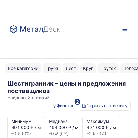
Метал
Деск
Все категории
Труба
Лист
Круг
Пруток
Полос
Шестигранник – цены и предложения
нержавейка
поставщиков
AISI
Найдено:
8 позиций
2
316L
Фильтры
Скрыть статистику
Статистика
и
Минимум
Медиана
Максимум
динамика
494 000 ₽ / м
494 000 ₽ / м
494 000 ₽ / м
цен:
–0 ₽ (0%)
–0 ₽ (0%)
–0 ₽ (0%)
Шестигранник