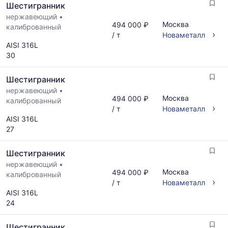
Шестигранник
и
обновляется
нержавеющий
•
Москва
494 000 ₽
по
калиброванный
›
/ т
Новаметалл
мере
AISI 316L
обновления
30
прайс-
листов.
Шестигранник
нержавеющий
•
Москва
494 000 ₽
калиброванный
›
/ т
Новаметалл
AISI 316L
27
Шестигранник
нержавеющий
•
Москва
494 000 ₽
калиброванный
›
/ т
Новаметалл
AISI 316L
24
Шестигранник