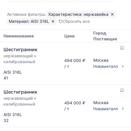
нержавейка
AISI
Активные фильтры:
Характеристика: нержавейка
316L
Материал: AISI 316L
Сбросить все
Показаны
минимальная,
Город,
медианная
Наименование
Цена
Поставщик
и
Таблица
максимальная
Шестигранник
цен
цена
нержавеющий
•
на
по
Москва
494 000 ₽
калиброванный
металлопрокат
данным
›
/ т
Новаметалл
с
прайс-
AISI 316L
указанием
листов
41
ГОСТ,
поставщиков
размеров
за
Шестигранник
и
последний
поставщиков
нержавеющий
•
месяц.
Москва
494 000 ₽
по
калиброванный
Статистика
›
/ т
Новаметалл
запросу
рассчитывается
AISI 316L
по
32
актуальным
предложениям