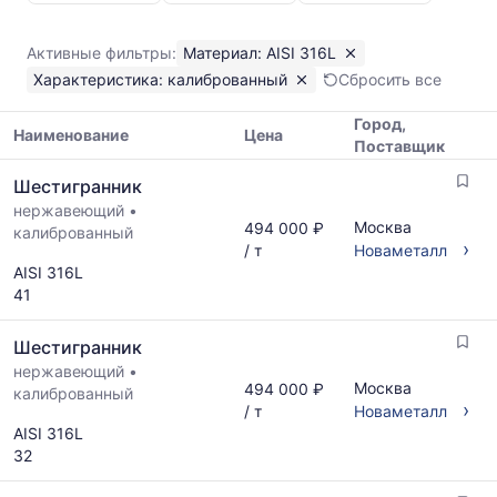
калиброванный
AISI
Активные фильтры:
Материал: AISI 316L
316L
Характеристика: калиброванный
Сбросить все
Показаны
минимальная,
Город,
медианная
Наименование
Цена
Поставщик
и
Таблица
максимальная
Шестигранник
цен
цена
нержавеющий
•
на
по
Москва
494 000 ₽
калиброванный
металлопрокат
данным
›
/ т
Новаметалл
с
прайс-
AISI 316L
указанием
листов
41
ГОСТ,
поставщиков
размеров
за
Шестигранник
и
последний
поставщиков
нержавеющий
•
месяц.
Москва
494 000 ₽
по
калиброванный
Статистика
›
/ т
Новаметалл
запросу
рассчитывается
AISI 316L
по
32
актуальным
предложениям