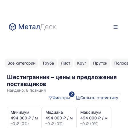
Метал
Деск
Все категории
Труба
Лист
Круг
Пруток
Полос
Шестигранник – цены и предложения
AISI
поставщиков
316L
Найдено:
8 позиций
2
калиброванный
Фильтры
Скрыть статистику
Статистика
и
Минимум
Медиана
Максимум
динамика
494 000 ₽ / м
494 000 ₽ / м
494 000 ₽ / м
цен:
–0 ₽ (0%)
–0 ₽ (0%)
–0 ₽ (0%)
Шестигранник