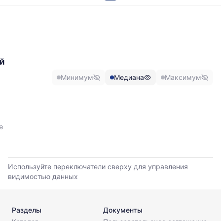
График
отражает
изменение
минимальной,
медианной
й
и
максимальной
Минимум
Медиана
Максимум
цены
по
данным
прайс-
листов
е
поставщиков
за
последние
6
Используйте переключатели сверху для управления
месяцев.
видимостью данных
Используйте
динамику,
чтобы
Разделы
Документы
оценить