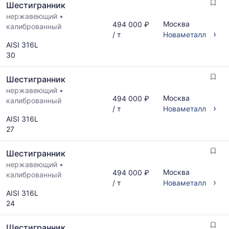
Шестигранник
и
обновляется
нержавеющий
•
Москва
494 000 ₽
по
калиброванный
›
/ т
Новаметалл
мере
AISI 316L
обновления
30
прайс-
листов.
Шестигранник
нержавеющий
•
Москва
494 000 ₽
калиброванный
›
/ т
Новаметалл
AISI 316L
27
Шестигранник
нержавеющий
•
Москва
494 000 ₽
калиброванный
›
/ т
Новаметалл
AISI 316L
24
Шестигранник