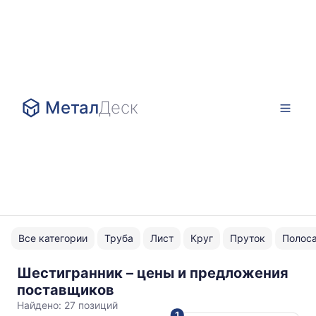
Метал
Деск
Все категории
Труба
Лист
Круг
Пруток
Полос
Шестигранник – цены и предложения
AISI
поставщиков
304
Найдено:
27 позиций
1