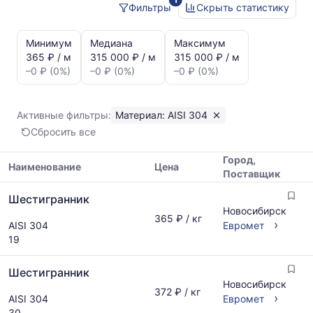
Фильтры
Скрыть статистику
Статистика
и
Минимум
Медиана
Максимум
динамика
365 ₽ / м
315 000 ₽ / м
315 000 ₽ / м
цен:
–0 ₽ (0%)
–0 ₽ (0%)
–0 ₽ (0%)
Шестигранник
AISI
304
Активные фильтры:
Материал: AISI 304
Показаны
Сбросить все
минимальная,
медианная
Город,
и
Наименование
Цена
Поставщик
максимальная
Таблица
цена
Шестигранник
цен
по
Новосибирск
на
365 ₽ / кг
данным
›
AISI 304
Евромет
металлопрокат
прайс-
19
с
листов
указанием
поставщиков
Шестигранник
ГОСТ,
за
Новосибирск
размеров
последний
372 ₽ / кг
›
AISI 304
Евромет
и
месяц.
30