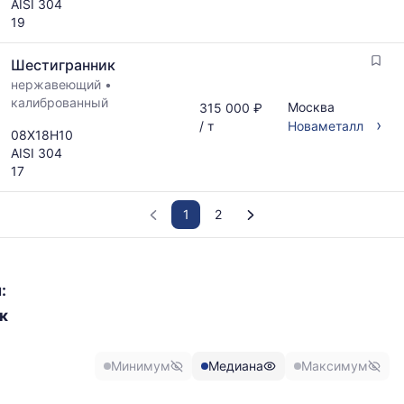
AISI 304
19
Шестигранник
нержавеющий
•
калиброванный
Москва
315 000 ₽
›
/ т
Новаметалл
08Х18Н10
AISI 304
17
1
2
График
отражает
:
изменение
к
минимальной,
медианной
и
Минимум
Медиана
Максимум
максимальной
цены