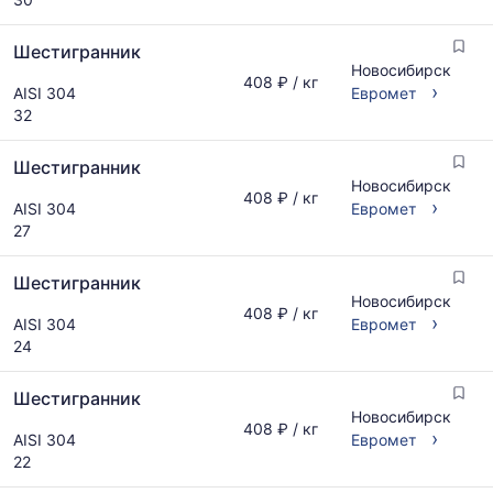
поставщиков
Статистика
по
рассчитывается
запросу
Шестигранник
по
Новосибирск
актуальным
408 ₽ / кг
›
AISI 304
Евромет
предложениям
32
и
обновляется
по
Шестигранник
мере
Новосибирск
408 ₽ / кг
›
обновления
AISI 304
Евромет
прайс-
27
листов.
Шестигранник
Новосибирск
408 ₽ / кг
›
AISI 304
Евромет
24
Шестигранник
Новосибирск
408 ₽ / кг
›
AISI 304
Евромет
22