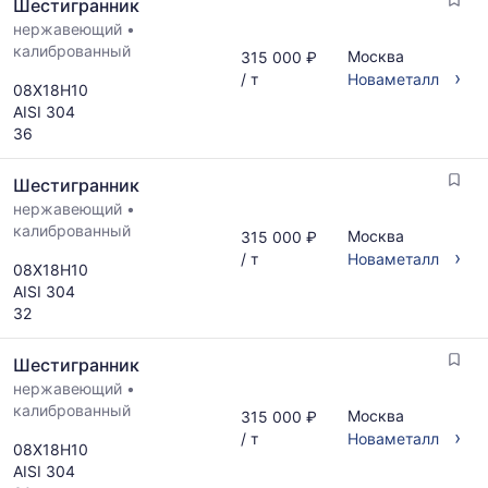
Шестигранник
поставщиков
Статистика
по
нержавеющий
•
рассчитывается
запросу
калиброванный
по
Москва
315 000 ₽
›
актуальным
/ т
Новаметалл
08Х18Н10
предложениям
AISI 304
и
36
обновляется
по
Шестигранник
мере
обновления
нержавеющий
•
прайс-
калиброванный
Москва
315 000 ₽
листов.
›
/ т
Новаметалл
08Х18Н10
AISI 304
32
Шестигранник
нержавеющий
•
калиброванный
Москва
315 000 ₽
›
/ т
Новаметалл
08Х18Н10
AISI 304