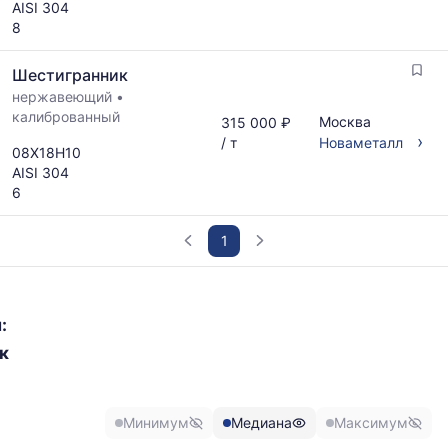
AISI 304
8
Шестигранник
нержавеющий
•
калиброванный
Москва
315 000 ₽
›
/ т
Новаметалл
08Х18Н10
AISI 304
6
1
График
отражает
:
изменение
к
минимальной,
медианной
и
максимальной
Минимум
Медиана
Максимум
цены