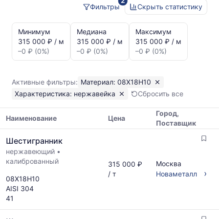
2
Фильтры
Скрыть статистику
Статистика
и
Минимум
Медиана
Максимум
динамика
315 000 ₽ / м
315 000 ₽ / м
315 000 ₽ / м
цен:
–0 ₽ (0%)
–0 ₽ (0%)
–0 ₽ (0%)
Шестигранник
нержавейка
08Х18Н10
Активные фильтры:
Материал: 08Х18Н10
Показаны
Характеристика: нержавейка
Сбросить все
минимальная,
медианная
Город,
и
Наименование
Цена
Поставщик
максимальная
Таблица
цена
Шестигранник
цен
по
нержавеющий
•
на
данным
калиброванный
металлопрокат
Москва
315 000 ₽
прайс-
с
›
/ т
Новаметалл
листов
08Х18Н10
указанием
поставщиков
AISI 304
ГОСТ,
за
41
размеров
последний
и
месяц.