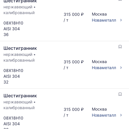
Шестигранник
поставщиков
рассчитывается
по
нержавеющий
•
по
запросу
калиброванный
актуальным
Москва
315 000 ₽
›
предложениям
/ т
Новаметалл
08Х18Н10
и
AISI 304
обновляется
36
по
мере
Шестигранник
обновления
прайс-
нержавеющий
•
листов.
калиброванный
Москва
315 000 ₽
›
/ т
Новаметалл
08Х18Н10
AISI 304
32
Шестигранник
нержавеющий
•
калиброванный
Москва
315 000 ₽
›
/ т
Новаметалл
08Х18Н10
AISI 304