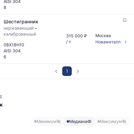
AISI 304
8
Шестигранник
нержавеющий
•
калиброванный
Москва
315 000 ₽
›
/ т
Новаметалл
08Х18Н10
AISI 304
6
1
График
отражает
:
изменение
к
минимальной,
медианной
и
Минимум
Медиана
Максимум
максимальной
цены