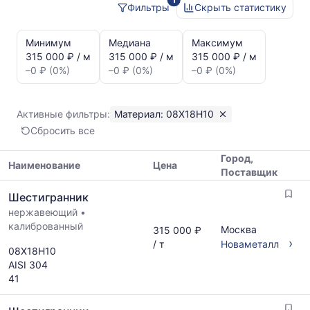
Фильтры
Скрыть статистику
Статистика
и
Минимум
Медиана
Максимум
динамика
315 000 ₽ / м
315 000 ₽ / м
315 000 ₽ / м
цен:
–0 ₽ (0%)
–0 ₽ (0%)
–0 ₽ (0%)
Шестигранник
08Х18Н10
Показаны
Активные фильтры:
Материал: 08Х18Н10
минимальная,
Сбросить все
медианная
и
Город,
максимальная
Наименование
Цена
Поставщик
цена
Таблица
по
Шестигранник
цен
данным
нержавеющий
•
на
прайс-
калиброванный
металлопрокат
Москва
315 000 ₽
листов
с
›
/ т
Новаметалл
поставщиков
08Х18Н10
указанием
за
AISI 304
ГОСТ,
последний
41
размеров
месяц.
и
Статистика