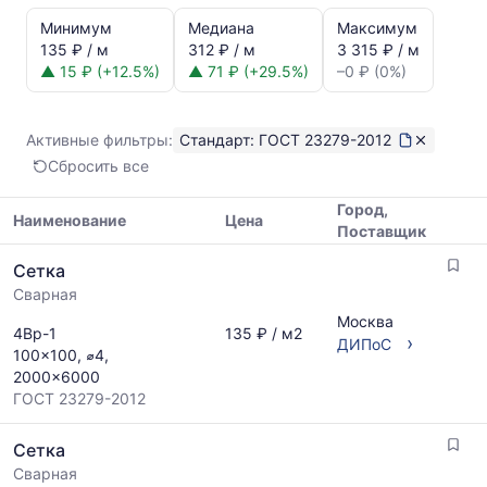
и
Минимум
Медиана
Максимум
динамика
135 ₽ / м
312 ₽ / м
3 315 ₽ / м
цен:
▲ 15 ₽ (+12.5%)
▲ 71 ₽ (+29.5%)
–0 ₽ (0%)
Сетка
ГОСТ
23279-
Активные фильтры:
Стандарт: ГОСТ 23279-2012
2012
Сбросить все
Показаны
минимальная,
Город,
медианная
Наименование
Цена
Поставщик
и
Таблица
максимальная
Сетка
цен
цена
Сварная
на
по
металлопрокат
Москва
данным
4Вр-1
135 ₽ / м2
с
›
ДИПоС
прайс-
100x100, ⌀4,
указанием
листов
2000x6000
ГОСТ,
поставщиков
ГОСТ 23279-2012
размеров
за
и
последний
Сетка
поставщиков
месяц.
по
Сварная
Статистика