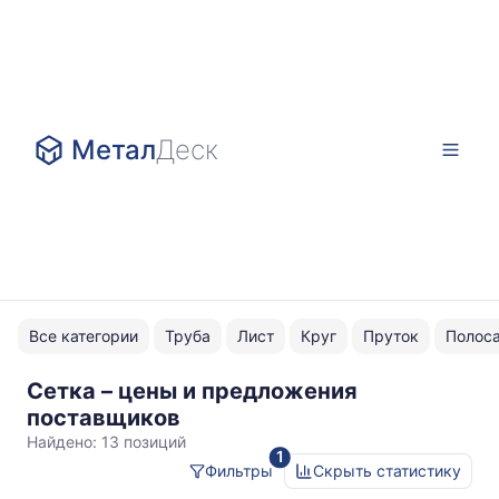
Метал
Деск
Все категории
Труба
Лист
Круг
Пруток
Полос
Сетка – цены и предложения
ГОСТ
поставщиков
23279-
Найдено:
13 позиций
1
2012
Фильтры
Скрыть статистику
Статистика