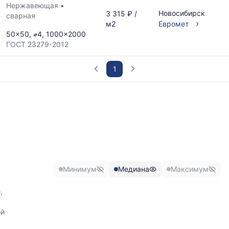
Нержавеющая
•
Новосибирск
3 315 ₽ /
сварная
›
м2
Евромет
50x50, ⌀4, 1000x2000
ГОСТ 23279-2012
1
График
отражает
изменение
минимальной,
медианной
и
максимальной
цены
Минимум
Медиана
Максимум
по
данным
,
прайс-
листов
ой
поставщиков
за