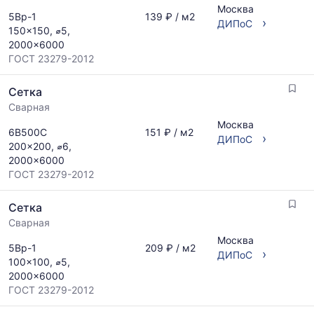
запросу
рассчитывается
Москва
5Вр-1
139 ₽ / м2
›
по
ДИПоС
150x150, ⌀5,
актуальным
2000x6000
предложениям
ГОСТ 23279-2012
и
обновляется
Сетка
по
мере
Сварная
обновления
Москва
6В500С
151 ₽ / м2
прайс-
›
ДИПоС
200x200, ⌀6,
листов.
2000x6000
ГОСТ 23279-2012
Сетка
Сварная
Москва
5Вр-1
209 ₽ / м2
›
ДИПоС
100x100, ⌀5,
2000x6000
ГОСТ 23279-2012