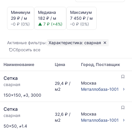
Статистика
и
Минимум
Медиана
Максимум
динамика
29 ₽ / м
182 ₽ / м
7 450 ₽ / м
цен:
–0 ₽ (0%)
▲ 7 ₽ (+4%)
–0 ₽ (0%)
Сетка
сварная
Показаны
Активные фильтры:
Характеристика: сварная
минимальная,
Сбросить все
медианная
и
максимальная
Наименование
Цена
Город, Поставщик
цена
Таблица
по
Сетка
цен
данным
Москва
29,4 ₽ /
сварная
на
прайс-
›
м2
Металлобаза-1001
металлопрокат
листов
150x150, ⌀3, 3000
с
поставщиков
указанием
за
Сетка
ГОСТ,
последний
Москва
32,6 ₽ /
размеров
сварная
месяц.
›
м2
Металлобаза-1001
и
Статистика
50x50, ⌀1.4
поставщиков
рассчитывается