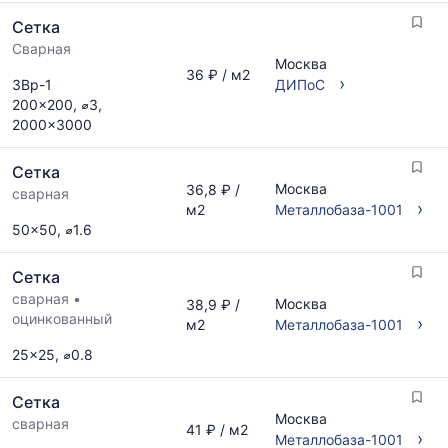
по
по
запросу
Сетка
актуальным
предложениям
Сварная
Москва
и
36 ₽ / м2
›
3Вр-1
ДИПоС
обновляется
200x200, ⌀3,
по
2000x3000
мере
обновления
прайс-
Сетка
листов.
Москва
36,8 ₽ /
сварная
›
м2
Металлобаза-1001
50x50, ⌀1.6
Сетка
сварная
•
Москва
38,9 ₽ /
оцинкованный
›
м2
Металлобаза-1001
25x25, ⌀0.8
Сетка
Москва
сварная
41 ₽ / м2
›
Металлобаза-1001