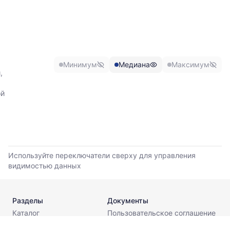
График
отражает
изменение
минимальной,
медианной
и
Минимум
Медиана
Максимум
максимальной
,
цены
по
ой
данным
прайс-
листов
поставщиков
за
последние
Используйте переключатели сверху для управления
6
видимостью данных
месяцев.
Используйте
динамику,
чтобы
Разделы
Документы
оценить
Каталог
Пользовательское соглашение
тренд
Калькуляторы
Политика конфиденциальности