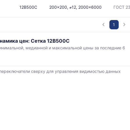
12В500С
200x200, ⌀12, 2000x6000
ГОСТ 23
в
1
инамика цен: Сетка 12В500С
ется
нимальной, медианной и максимальной цены за последние 6
,
ям
переключатели сверху для управления видимостью данных
й