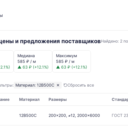
ты
12В500С
 цены и предложения поставщиков
Найдено:
2 п
Медиана
Максимум
585 ₽ / м
585 ₽ / м
2.1%)
▲ 63 ₽ (+12.1%)
▲ 63 ₽ (+12.1%)
ильтры:
Материал: 12В500С
Сбросить все
я,
ание
Материал
Размеры
Станда
ая
12В500С
200x200, ⌀12, 2000x6000
ГОСТ 23