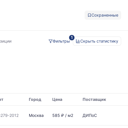
Сохраненные
1
озиции
Фильтры
Скрыть статистику
рт
Город
Цена
Поставщик
279-2012
Москва
585 ₽ / м2
ДИПоС