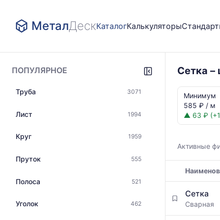
Метал
Деск
Каталог
Калькуляторы
Стандар
Сетка –
ПОПУЛЯРНОЕ
Статистика
Труба
3071
и
Минимум
динамика
585 ₽ / м
цен:
Лист
1994
▲ 63 ₽ (+1
Сетка
12В500С
Круг
1959
Показаны
Активные ф
минимальна
Пруток
555
медианная
Наименов
и
максимальн
Полоса
521
Таблица
цена
Сетка
цен
по
Уголок
Сварная
462
на
данным
металлопрокат