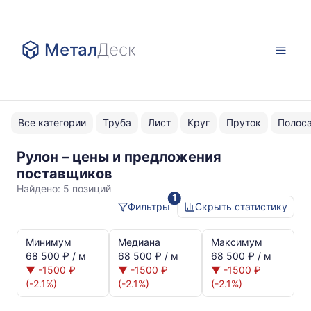
Метал
Деск
Все категории
Труба
Лист
Круг
Пруток
Полос
Рулон – цены и предложения
Черные
поставщиков
Найдено:
5 позиций
1
Фильтры
Скрыть статистику
Статистика
и
Минимум
Медиана
Максимум
динамика
68 500 ₽ / м
68 500 ₽ / м
68 500 ₽ / м
цен:
▼ -1500 ₽
▼ -1500 ₽
▼ -1500 ₽
Рулон
(-2.1%)
(-2.1%)
(-2.1%)
Показаны
минимальная,