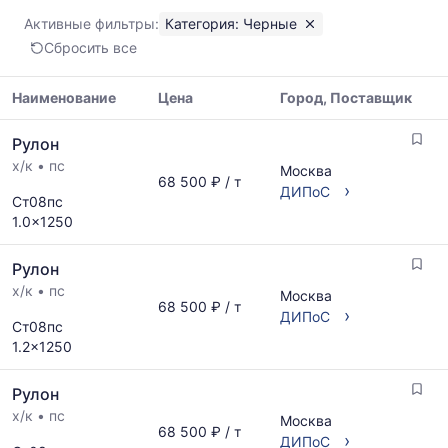
медианная
Активные фильтры:
Категория: Черные
и
Сбросить все
максимальная
цена
по
Наименование
Цена
Город, Поставщик
данным
Таблица
прайс-
Рулон
цен
листов
х/к
•
пс
на
Москва
поставщиков
68 500 ₽ / т
металлопрокат
›
ДИПоС
за
Ст08пс
с
последний
1.0x1250
указанием
месяц.
ГОСТ,
Статистика
Рулон
размеров
рассчитывается
и
х/к
•
пс
по
Москва
68 500 ₽ / т
поставщиков
›
актуальным
ДИПоС
Ст08пс
по
предложениям
1.2x1250
запросу
и
обновляется
Рулон
по
мере
х/к
•
пс
Москва
68 500 ₽ / т
обновления
›
ДИПоС