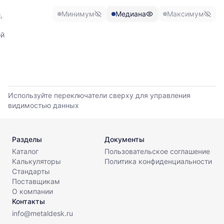
медианной
и
Минимум
Медиана
Максимум
,
максимальной
цены
ой
по
данным
прайс-
листов
поставщиков
за
Используйте переключатели сверху для управления
последние
видимостью данных
6
месяцев.
Используйте
Разделы
Документы
динамику,
Каталог
Пользовательское соглашение
чтобы
Калькуляторы
Политика конфиденциальности
оценить
Стандарты
тренд
Поставщикам
и
О компании
разброс
Контакты
цен
на
info@metaldesk.ru
рынке.