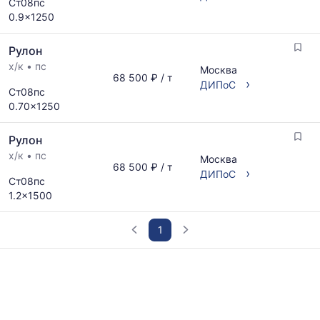
Ст08пс
прайс-
0.9x1250
листов.
Рулон
х/к
•
пс
Москва
68 500 ₽ / т
›
ДИПоС
Ст08пс
0.70x1250
Рулон
х/к
•
пс
Москва
68 500 ₽ / т
›
ДИПоС
Ст08пс
1.2x1500
1
График
отражает
изменение
минимальной,