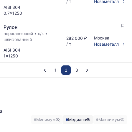
›
/ т
Новаметалл
AISI 304
0.7x1250
Рулон
нержавеющий
•
х/к
•
Москва
282 000 ₽
шлифованный
›
/ т
Новаметалл
AISI 304
1x1250
1
2
3
График
отражает
изменение
минимальной,
медианной
а
и
Минимум
Медиана
Максимум
максимальной
,
цены