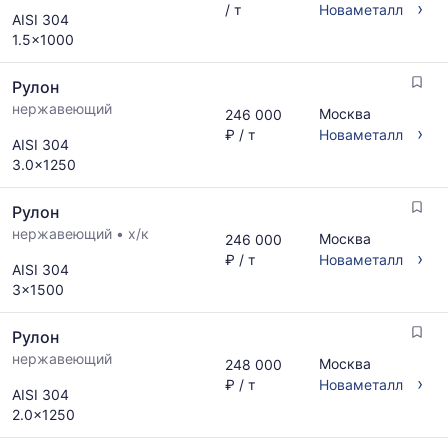
поставщиков
›
рассчитывается
/ т
Новаметалл
AISI 304
по
по
1.5x1000
запросу
актуальным
предложениям
Рулон
и
обновляется
нержавеющий
Москва
246 000
по
›
₽ / т
Новаметалл
AISI 304
мере
3.0x1250
обновления
прайс-
листов.
Рулон
нержавеющий
•
х/к
Москва
246 000
›
₽ / т
Новаметалл
AISI 304
3x1500
Рулон
нержавеющий
Москва
248 000
›
₽ / т
Новаметалл
AISI 304
2.0x1250