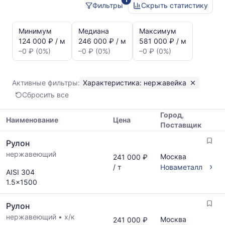
Фильтры
Скрыть статистику
Статистика
и
Минимум
Медиана
Максимум
динамика
124 000 ₽ / м
246 000 ₽ / м
581 000 ₽ / м
цен:
–0 ₽ (0%)
–0 ₽ (0%)
–0 ₽ (0%)
Рулон
нержавейка
Показаны
Активные фильтры:
Характеристика: нержавейка
минимальная,
Сбросить все
медианная
и
Город,
максимальная
Наименование
Цена
Поставщик
цена
Таблица
по
Рулон
цен
данным
нержавеющий
на
Москва
241 000 ₽
прайс-
металлопрокат
›
/ т
Новаметалл
листов
AISI 304
с
поставщиков
1.5x1500
указанием
за
ГОСТ,
последний
Рулон
размеров
месяц.
и
нержавеющий
•
х/к
Статистика
Москва
241 000 ₽