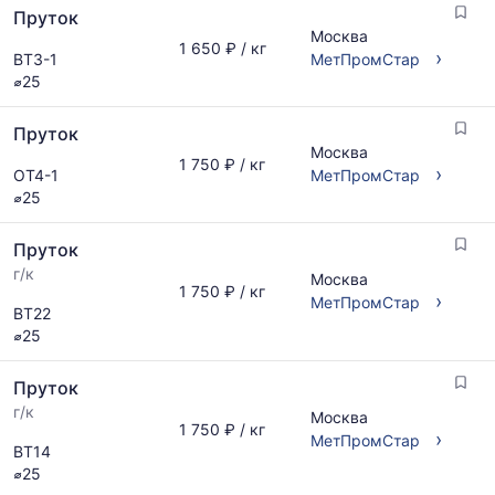
по
Пруток
актуальным
Москва
предложениям
1 650 ₽ / кг
›
ВТ3-1
МетПромСтар
и
⌀25
обновляется
по
Пруток
мере
Москва
обновления
1 750 ₽ / кг
›
ОТ4-1
МетПромСтар
прайс-
⌀25
листов.
Пруток
г/к
Москва
1 750 ₽ / кг
›
МетПромСтар
ВТ22
⌀25
Пруток
г/к
Москва
1 750 ₽ / кг
›
МетПромСтар
ВТ14
⌀25