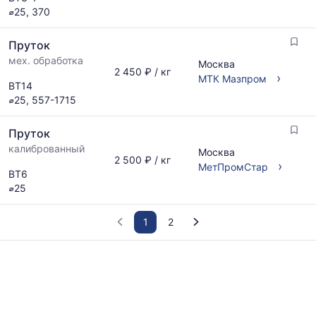
⌀25, 370
Пруток
мех. обработка
Москва
2 450 ₽ / кг
›
МТК Мазпром
ВТ14
⌀25, 557-1715
Пруток
калиброванный
Москва
2 500 ₽ / кг
›
МетПромСтар
ВТ6
⌀25
1
2
График
отражает
изменение
минимальной,
медианной