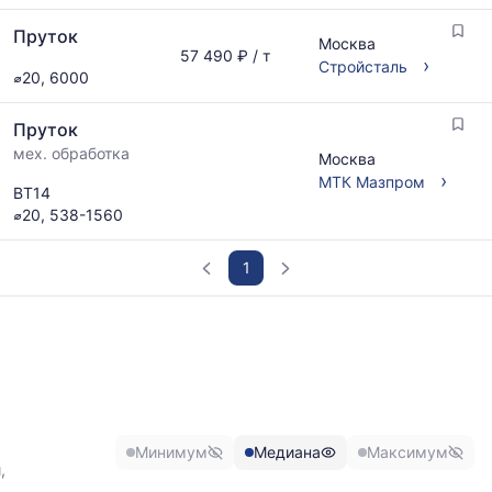
Пруток
Москва
57 490 ₽ / т
›
Стройсталь
⌀20, 6000
Пруток
мех. обработка
Москва
›
МТК Мазпром
ВТ14
⌀20, 538-1560
1
График
отражает
изменение
минимальной,
медианной
и
Минимум
Медиана
Максимум
максимальной
,
цены