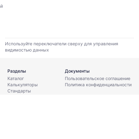
по
ой
данным
прайс-
листов
поставщиков
за
последние
Используйте переключатели сверху для управления
6
видимостью данных
месяцев.
Используйте
динамику,
чтобы
Разделы
Документы
оценить
Каталог
Пользовательское соглашение
тренд
Калькуляторы
Политика конфиденциальности
и
Стандарты
разброс
Поставщикам
цен
О компании
на
Контакты
рынке.
info@metaldesk.ru
Период
анализа:
последние
© МеталДеск, 2026. Все права защищены.