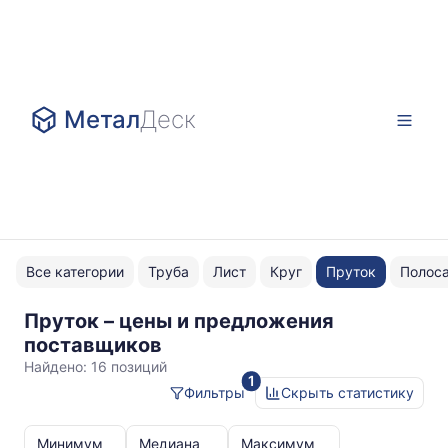
Метал
Деск
Все категории
Труба
Лист
Круг
Пруток
Полос
Пруток – цены и предложения
20
поставщиков
Найдено:
16 позиций
1
Фильтры
Скрыть статистику
Статистика
и
Минимум
Медиана
Максимум