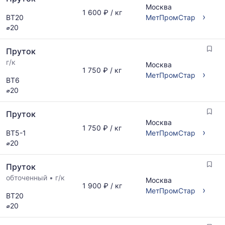
предложениям
Москва
и
1 600 ₽ / кг
›
ВТ20
МетПромСтар
обновляется
⌀20
по
мере
Пруток
обновления
прайс-
г/к
Москва
1 750 ₽ / кг
листов.
›
МетПромСтар
ВТ6
⌀20
Пруток
Москва
1 750 ₽ / кг
›
ВТ5-1
МетПромСтар
⌀20
Пруток
обточенный
•
г/к
Москва
1 900 ₽ / кг
›
МетПромСтар
ВТ20
⌀20