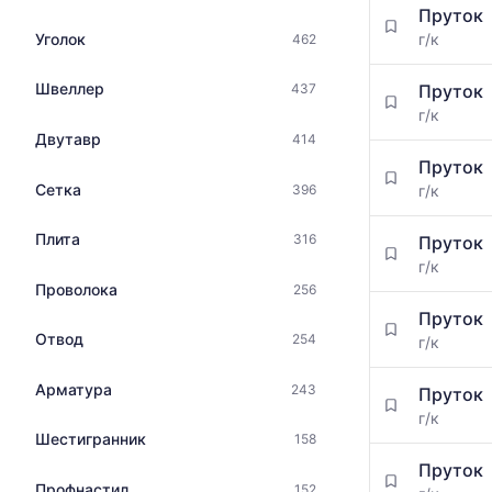
максимальн
Пруток
цен
цена
Уголок
г/к
462
на
по
металлопрокат
данным
с
Швеллер
Пруток
437
прайс-
указанием
г/к
листов
ГОСТ,
Двутавр
414
поставщико
размеров
за
Пруток
и
последний
Сетка
396
г/к
поставщиков
месяц.
по
Статистика
Плита
316
запросу
Пруток
рассчитыва
г/к
по
Проволока
256
актуальным
предложени
Пруток
Отвод
и
254
г/к
обновляется
по
Арматура
243
Пруток
мере
г/к
обновления
Шестигранник
158
прайс-
Пруток
листов.
Профнастил
152