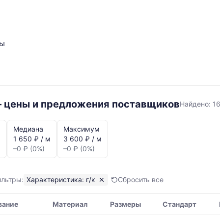
ты
г/
– цены и предложения поставщиков
Найдено:
1
к
Медиана
Максимум
м
1 650 ₽ / м
3 600 ₽ / м
–0 ₽ (0%)
–0 ₽ (0%)
ильтры:
Характеристика: г/к
Сбросить все
я,
вание
Материал
Размеры
Стандарт