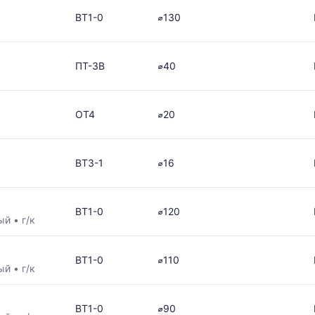
ВТ1-0
⌀130
ПТ-3В
⌀40
ОТ4
⌀20
ВТ3-1
⌀16
ВТ1-0
⌀120
ный
•
г/к
ВТ1-0
⌀110
ный
•
г/к
ВТ1-0
⌀90