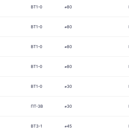
ая
ВТ1-0
⌀80
ВТ1-0
⌀80
в
ВТ1-0
⌀80
ется
ВТ1-0
⌀80
ям
ВТ1-0
⌀30
ПТ-3В
⌀30
ВТ3-1
⌀45