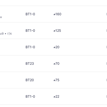
ВТ1-0
⌀160
н
ВТ1-0
⌀125
ный
•
г/к
ВТ1-0
⌀20
ВТ23
⌀70
ВТ20
⌀75
ВТ1-0
⌀22