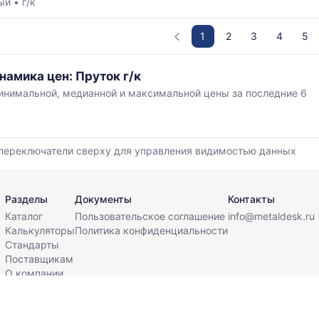
ный
•
г/к
1
2
3
4
5
намика цен: Пруток г/к
нимальной, медианной и максимальной цены за последние 6
,
переключатели сверху для управления видимостью данных
й
Разделы
Документы
Контакты
Каталог
Пользовательское соглашение
info@metaldesk.ru
Калькуляторы
Политика конфиденциальности
Стандарты
Поставщикам
О компании