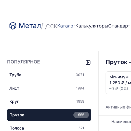
Метал
Деск
Каталог
Калькуляторы
Стандар
Пруток 
ПОПУЛЯРНОЕ
Статистика
Труба
3071
и
Минимум
динамика
1 250 ₽ / 
цен:
Лист
1994
–0 ₽ (0%)
Пруток
г/
Круг
1959
к
Активные ф
Показаны
Пруток
555
минимальна
Наимено
медианная
и
Полоса
521
Таблица