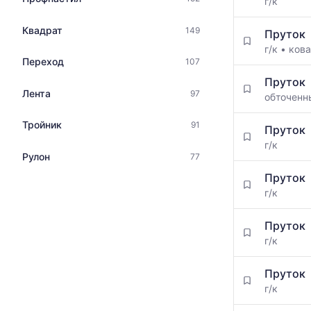
г/к
Квадрат
149
Пруток
г/к
•
кова
Переход
107
Пруток
Лента
97
обточен
Тройник
91
Пруток
г/к
Рулон
77
Пруток
г/к
Пруток
г/к
Пруток
г/к