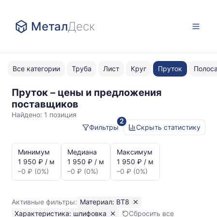
Метал
Деск
Все категории
Труба
Лист
Круг
Пруток
Полос
Пруток – цены и предложения
ВТ8
поставщиков
шлифовка
Найдено:
1 позиция
2
Фильтры
Скрыть статистику
Статистика
и
Минимум
Медиана
Максимум
динамика
1 950 ₽ / м
1 950 ₽ / м
1 950 ₽ / м
цен:
–0 ₽ (0%)
–0 ₽ (0%)
–0 ₽ (0%)
Пруток
шлифовка
ВТ8
Активные фильтры:
Материал: ВТ8
Показаны
Характеристика: шлифовка
Сбросить все
минимальная,