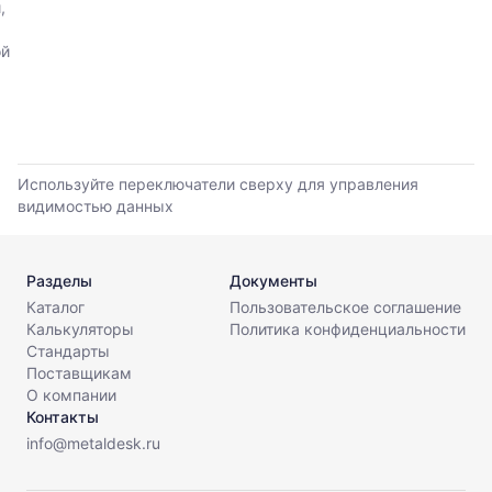
,
прайс-
прайс-
листов.
листов
ой
поставщиков
за
последние
6
месяцев.
Используйте
Используйте переключатели сверху для управления
динамику,
видимостью данных
чтобы
оценить
тренд
Разделы
Документы
и
разброс
Каталог
Пользовательское соглашение
цен
Калькуляторы
Политика конфиденциальности
на
Стандарты
рынке.
Поставщикам
О компании
Период
Контакты
анализа:
info@metaldesk.ru
последние
6