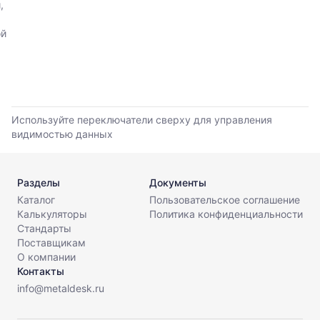
,
прайс-
прайс-
листов.
листов
ой
поставщиков
за
последние
6
месяцев.
Используйте
Используйте переключатели сверху для управления
динамику,
видимостью данных
чтобы
оценить
тренд
Разделы
Документы
и
разброс
Каталог
Пользовательское соглашение
цен
Калькуляторы
Политика конфиденциальности
на
Стандарты
рынке.
Поставщикам
О компании
Период
Контакты
анализа:
info@metaldesk.ru
последние
6