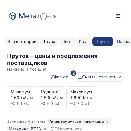
Метал
Деск
Все категории
Труба
Лист
Круг
Пруток
Полос
Пруток – цены и предложения
шлифовка
поставщиков
ВТ23
Найдено:
1 позиция
2
Фильтры
Скрыть статистику
Статистика
и
Минимум
Медиана
Максимум
динамика
1 600 ₽ / м
1 600 ₽ / м
1 600 ₽ / м
цен:
–0 ₽ (0%)
–0 ₽ (0%)
–0 ₽ (0%)
Пруток
шлифовка
ВТ23
Активные фильтры:
Характеристика: шлифовка
Показаны
Материал: ВТ23
Сбросить все
минимальная,