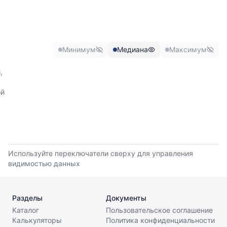
обновления
минимальной,
прайс-
медианной
листов.
и
максимальной
цены
Минимум
Медиана
Максимум
по
данным
,
прайс-
листов
ой
поставщиков
за
последние
6
месяцев.
Используйте
Используйте переключатели сверху для управления
динамику,
видимостью данных
чтобы
оценить
тренд
Разделы
Документы
и
разброс
Каталог
Пользовательское соглашение
цен
Калькуляторы
Политика конфиденциальности