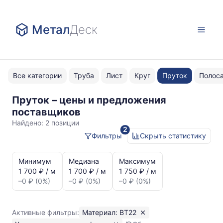
Метал
Деск
Все категории
Труба
Лист
Круг
Пруток
Полос
Пруток – цены и предложения
ВТ22
поставщиков
шлифовка
Найдено:
2 позиции
2
Фильтры
Скрыть статистику
Статистика
и
Минимум
Медиана
Максимум
динамика
1 700 ₽ / м
1 700 ₽ / м
1 750 ₽ / м
цен:
–0 ₽ (0%)
–0 ₽ (0%)
–0 ₽ (0%)
Пруток
шлифовка
ВТ22
Активные фильтры:
Материал: ВТ22
Показаны