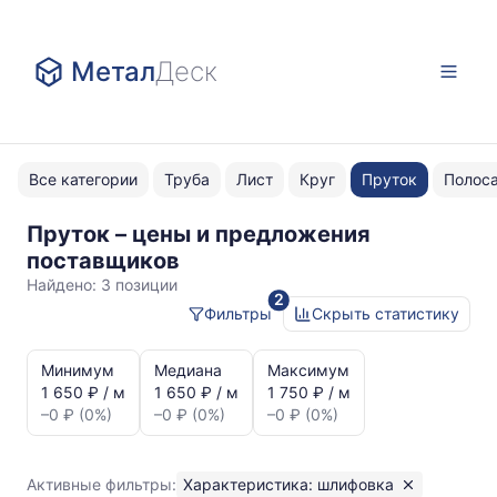
Метал
Деск
Все категории
Труба
Лист
Круг
Пруток
Полос
Пруток – цены и предложения
шлифовка
поставщиков
ОТ4
Найдено:
3 позиции
2
Фильтры
Скрыть статистику
Статистика
и
Минимум
Медиана
Максимум
динамика
1 650 ₽ / м
1 650 ₽ / м
1 750 ₽ / м
цен:
–0 ₽ (0%)
–0 ₽ (0%)
–0 ₽ (0%)
Пруток
шлифовка
ОТ4
Активные фильтры:
Характеристика: шлифовка
Показаны