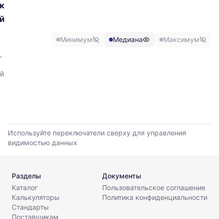
к
минимальной,
прайс-
медианной
й
листов.
и
максимальной
Минимум
Медиана
Максимум
цены
по
,
данным
прайс-
й
листов
поставщиков
за
последние
6
месяцев.
Используйте переключатели сверху для управления
Используйте
видимостью данных
динамику,
чтобы
оценить
Разделы
Документы
тренд
Каталог
Пользовательское соглашение
и
Калькуляторы
Политика конфиденциальности
разброс
Стандарты
цен
Поставщикам