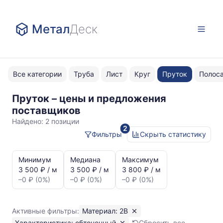
Метал
Деск
Все категории
Труба
Лист
Круг
Пруток
Полос
Пруток – цены и предложения
2В
поставщиков
обточенный
Найдено:
2 позиции
2
Фильтры
Скрыть статистику
Статистика
и
Минимум
Медиана
Максимум
динамика
3 500 ₽ / м
3 500 ₽ / м
3 800 ₽ / м
цен:
–0 ₽ (0%)
–0 ₽ (0%)
–0 ₽ (0%)
Пруток
обточенный
2В
Активные фильтры:
Материал: 2В
Показаны
Характеристика: обточенный
Сбросить все