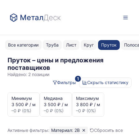
Метал
Деск
Все категории
Труба
Лист
Круг
Пруток
Полос
Пруток – цены и предложения
2В
поставщиков
Найдено:
2 позиции
1
Фильтры
Скрыть статистику
Статистика
и
Минимум
Медиана
Максимум
динамика
3 500 ₽ / м
3 500 ₽ / м
3 800 ₽ / м
цен:
–0 ₽ (0%)
–0 ₽ (0%)
–0 ₽ (0%)
Пруток
2В
Показаны
Активные фильтры:
Материал: 2В
Сбросить все
минимальная,