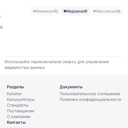
медианной
листов.
и
Минимум
Медиана
Максимум
максимальной
,
цены
по
ой
данным
прайс-
листов
поставщиков
за
последние
Используйте переключатели сверху для управления
6
видимостью данных
месяцев.
Используйте
динамику,
чтобы
Разделы
Документы
оценить
Каталог
Пользовательское соглашение
тренд
Калькуляторы
Политика конфиденциальности
и
Стандарты
разброс
Поставщикам
цен
О компании
на
Контакты
рынке.