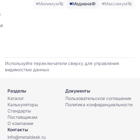
максимальной
Минимум
Медиана
Максимум
листов.
цены
по
,
данным
прайс-
ой
листов
поставщиков
за
последние
6
месяцев.
Используйте переключатели сверху для управления
Используйте
видимостью данных
динамику,
чтобы
оценить
Разделы
Документы
тренд
Каталог
Пользовательское соглашение
и
Калькуляторы
Политика конфиденциальности
разброс
Стандарты
цен
Поставщикам
на
О компании
рынке.
Контакты
Период
info@metaldesk.ru