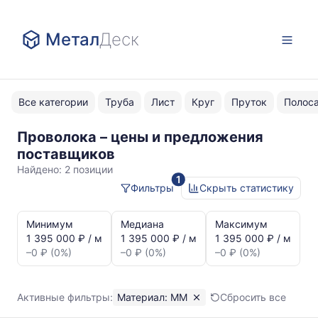
Метал
Деск
Все категории
Труба
Лист
Круг
Пруток
Полос
Проволока – цены и предложения
ММ
поставщиков
Найдено:
2 позиции
1
Фильтры
Скрыть статистику
Статистика
и
Минимум
Медиана
Максимум
динамика
1 395 000 ₽ / м
1 395 000 ₽ / м
1 395 000 ₽ / м
цен:
–0 ₽ (0%)
–0 ₽ (0%)
–0 ₽ (0%)
Проволока
ММ
Показаны
Активные фильтры:
Материал: ММ
Сбросить все
минимальная,