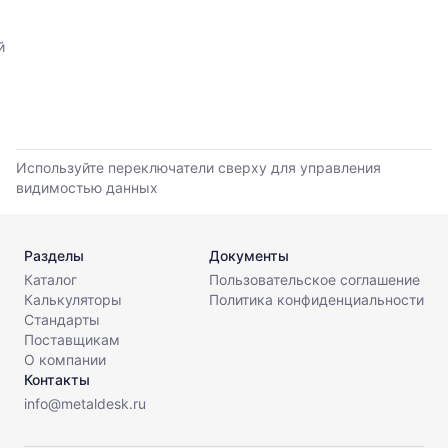
,
обновления
прайс-
прайс-
листов
й
листов.
поставщиков
за
последние
6
месяцев.
Используйте
Используйте переключатели сверху для управления
динамику,
видимостью данных
чтобы
оценить
тренд
Разделы
Документы
и
разброс
Каталог
Пользовательское соглашение
цен
Калькуляторы
Политика конфиденциальности
на
Стандарты
рынке.
Поставщикам
О компании
Период
Контакты
анализа:
info@metaldesk.ru
последние
6