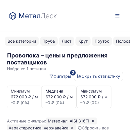
Метал
Деск
Все категории
Труба
Лист
Круг
Пруток
Полос
Проволока – цены и предложения
AISI
поставщиков
316Ti
Найдено:
1 позиция
2
нержавейка
Фильтры
Скрыть статистику
Статистика
и
Минимум
Медиана
Максимум
динамика
672 000 ₽ / м
672 000 ₽ / м
672 000 ₽ / м
цен:
–0 ₽ (0%)
–0 ₽ (0%)
–0 ₽ (0%)
Проволока
нержавейка
AISI
Активные фильтры:
Материал: AISI 316Ti
316Ti
Характеристика: нержавейка
Сбросить все
Показаны