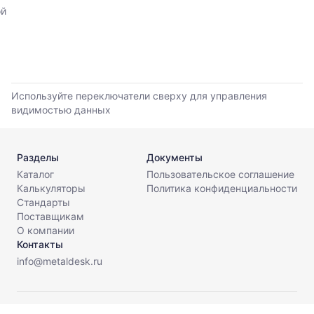
листов.
прайс-
ой
листов
поставщиков
за
последние
6
месяцев.
Используйте переключатели сверху для управления
Используйте
видимостью данных
динамику,
чтобы
оценить
Разделы
Документы
тренд
Каталог
Пользовательское соглашение
и
Калькуляторы
Политика конфиденциальности
разброс
Стандарты
цен
Поставщикам
на
О компании
рынке.
Контакты
Период
info@metaldesk.ru
анализа:
последние
6
© МеталДеск, 2026. Все права защищены.