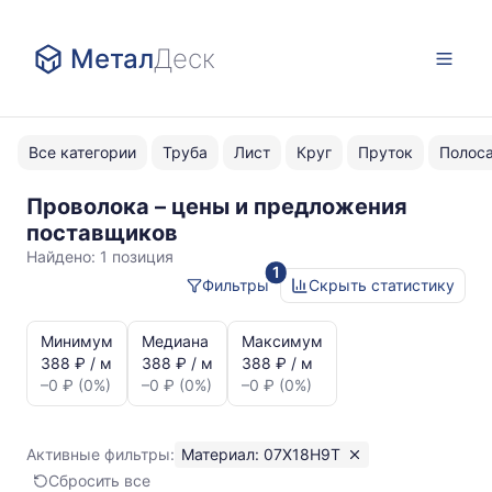
Метал
Деск
Все категории
Труба
Лист
Круг
Пруток
Полос
Проволока – цены и предложения
07Х18Н9Т
поставщиков
Найдено:
1 позиция
1
Фильтры
Скрыть статистику
Статистика
и
Минимум
Медиана
Максимум
динамика
388 ₽ / м
388 ₽ / м
388 ₽ / м
цен:
–0 ₽ (0%)
–0 ₽ (0%)
–0 ₽ (0%)
Проволока
07Х18Н9Т
Показаны
Активные фильтры:
Материал: 07Х18Н9Т
минимальная,
Сбросить все
медианная