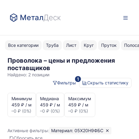
Метал
Деск
Все категории
Труба
Лист
Круг
Пруток
Полос
Проволока – цены и предложения
05Х20Н9ФБС
поставщиков
Найдено:
2 позиции
1
Фильтры
Скрыть статистику
Статистика
и
Минимум
Медиана
Максимум
динамика
459 ₽ / м
459 ₽ / м
459 ₽ / м
цен:
–0 ₽ (0%)
–0 ₽ (0%)
–0 ₽ (0%)
Проволока
05Х20Н9ФБС
Показаны
Активные фильтры:
Материал: 05Х20Н9ФБС
минимальная,
Сбросить все