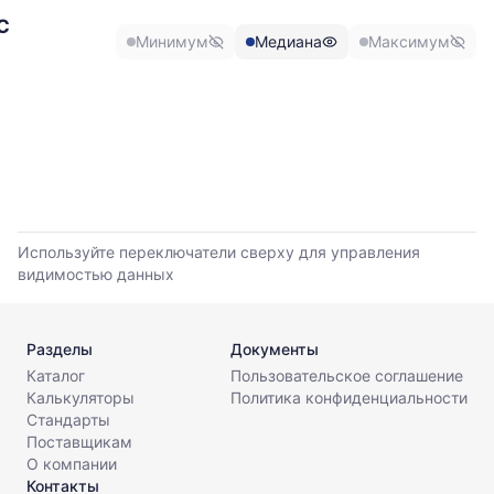
и
листов.
С
максимальной
Минимум
Медиана
Максимум
цены
по
данным
прайс-
листов
поставщиков
за
последние
6
месяцев.
Используйте переключатели сверху для управления
Используйте
видимостью данных
динамику,
чтобы
оценить
Разделы
Документы
тренд
Каталог
Пользовательское соглашение
и
Калькуляторы
Политика конфиденциальности
разброс
Стандарты
цен
Поставщикам
на
О компании
рынке.
Контакты