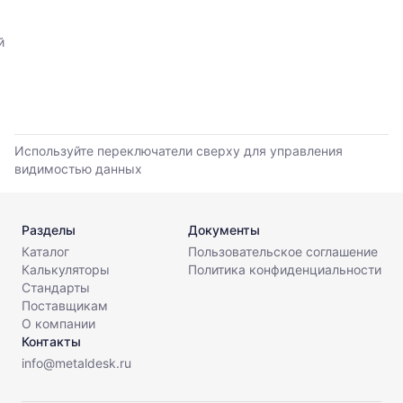
,
прайс-
прайс-
листов.
листов
й
поставщиков
за
последние
6
месяцев.
Используйте
Используйте переключатели сверху для управления
динамику,
видимостью данных
чтобы
оценить
тренд
Разделы
Документы
и
разброс
Каталог
Пользовательское соглашение
цен
Калькуляторы
Политика конфиденциальности
на
Стандарты
рынке.
Поставщикам
О компании
Период
Контакты
анализа:
info@metaldesk.ru
последние
6