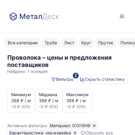
Метал
Деск
Все категории
Труба
Лист
Круг
Пруток
Полос
Проволока – цены и предложения
01Х19Н9
поставщиков
нержавейка
Найдено:
1 позиция
2
Фильтры
Скрыть статистику
Статистика
и
Минимум
Медиана
Максимум
динамика
388 ₽ / м
388 ₽ / м
388 ₽ / м
цен:
–0 ₽ (0%)
–0 ₽ (0%)
–0 ₽ (0%)
Проволока
нержавейка
01Х19Н9
Активные фильтры:
Материал: 01Х19Н9
Показаны
Характеристика: нержавейка
Сбросить все
минимальная,