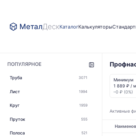
Метал
Деск
Каталог
Калькуляторы
Стандар
Профнас
ПОПУЛЯРНОЕ
Статистика
Труба
3071
и
Минимум
динамика
1 889 ₽ / 
цен:
Лист
1994
–0 ₽ (0%)
Профнасти
нержавейка
Круг
1959
Показаны
Активные ф
минимальна
Пруток
555
медианная
Наименов
и
максимальн
Полоса
521
Таблица