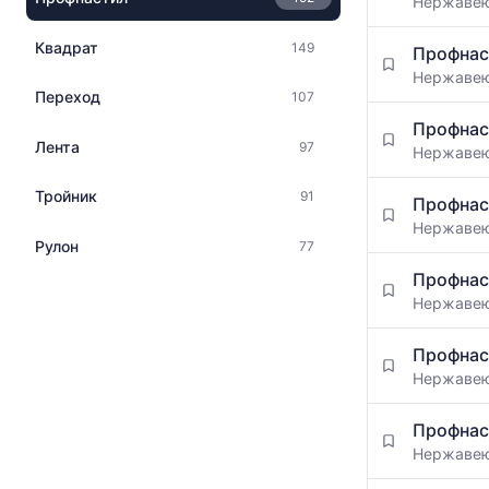
Нержаве
Квадрат
149
Профнас
Нержаве
Переход
107
Профнас
Лента
97
Нержаве
Тройник
91
Профнас
Нержаве
Рулон
77
Профнас
Нержаве
Профнас
Нержаве
Профнас
Нержаве