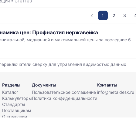
ющий
•
С101100
1
2
3
инамика цен: Профнастил нержавейка
нимальной, медианной и максимальной цены за последние 6
,
переключатели сверху для управления видимостью данных
й
Разделы
Документы
Контакты
Каталог
Пользовательское соглашение
info@metaldesk.ru
Калькуляторы
Политика конфиденциальности
Стандарты
Поставщикам
О компании