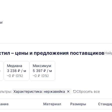
ты
не
тил – цены и предложения поставщиков
Най
Медиана
Максимум
м
3 238 ₽ / м
5 397 ₽ / м
–0 ₽ (0%)
–0 ₽ (0%)
л
ильтры:
Характеристика: нержавейка
Сбросить все
я,
ание
Материал
Размеры
Станда
ая