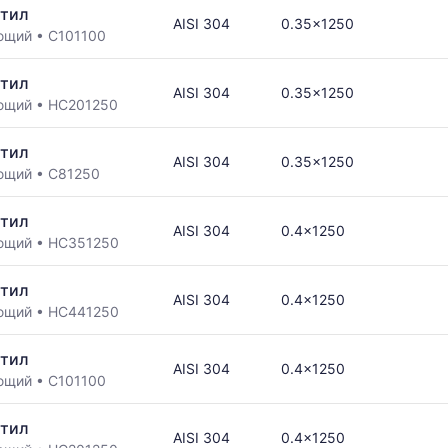
тил
AISI 304
0.35x1250
ющий
•
С101100
тил
AISI 304
0.35x1250
ющий
•
НС201250
в
тил
AISI 304
0.35x1250
ющий
•
С81250
ется
тил
AISI 304
0.4x1250
ющий
•
НС351250
ям
тил
AISI 304
0.4x1250
ющий
•
НС441250
тил
AISI 304
0.4x1250
ющий
•
С101100
тил
AISI 304
0.4x1250