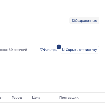
Сохраненные
1
ржавейка
дено:
69 позиций
Фильтры
Скрыть статистику
рт
Город
Цена
Поставщик