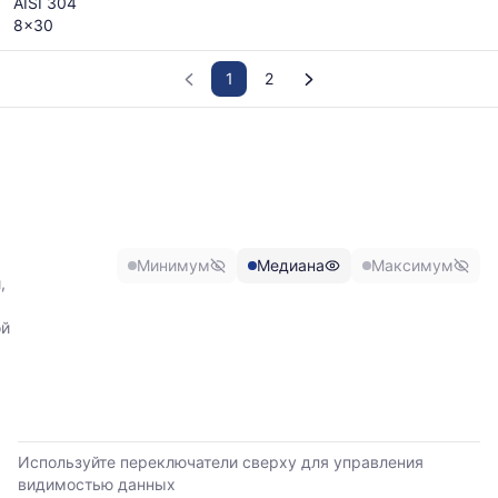
AISI 304
8x30
1
2
График
отражает
изменение
минимальной,
медианной
и
Минимум
Медиана
Максимум
максимальной
,
цены
по
ой
данным
прайс-
листов
поставщиков
за
последние
Используйте переключатели сверху для управления
6
видимостью данных
месяцев.