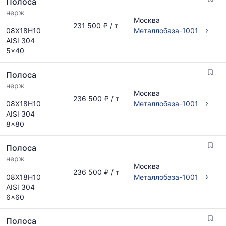
Полоса
и
рассчитывается
поставщиков
нерж
по
Москва
по
актуальным
231 500 ₽ / т
›
08Х18Н10
Металлобаза-1001
запросу
предложениям
AISI 304
и
5x40
обновляется
по
Полоса
мере
обновления
нерж
Москва
прайс-
236 500 ₽ / т
›
08Х18Н10
Металлобаза-1001
листов.
AISI 304
8x80
Полоса
нерж
Москва
236 500 ₽ / т
›
08Х18Н10
Металлобаза-1001
AISI 304
6x60
Полоса