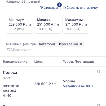
Найдено:
38 позиций
1
Фильтры
Скрыть статистику
Статистика
и
Минимум
Медиана
Максимум
динамика
229 500 ₽ / м
251 500 ₽ / м
271 500 ₽ / м
цен:
–0 ₽ (0%)
–0 ₽ (0%)
–0 ₽ (0%)
Полоса
Показаны
минимальная,
Активные фильтры:
Категория: Нержавейка
медианная
Сбросить все
и
максимальная
цена
Наименование
Цена
Город, Поставщик
по
Таблица
данным
Полоса
цен
прайс-
нерж
на
листов
Москва
металлопрокат
229 500 ₽ / т
поставщиков
›
08Х18Н10
Металлобаза-1001
с
за
AISI 304
указанием
последний
4x40
ГОСТ,
месяц.
размеров
Статистика