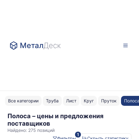
Метал
Деск
Все категории
Труба
Лист
Круг
Пруток
Полос
Полоса – цены и предложения
ст3
поставщиков
Найдено:
275 позиций
1
Фильтры
Скрыть статистику