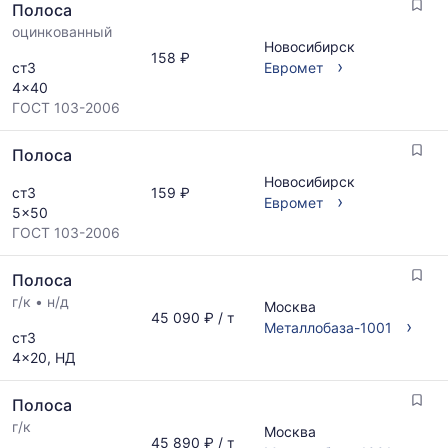
запросу
Полоса
по
оцинкованный
актуальным
Новосибирск
предложениям
158 ₽
›
ст3
Евромет
и
4x40
обновляется
ГОСТ 103-2006
по
мере
Полоса
обновления
прайс-
Новосибирск
ст3
159 ₽
листов.
›
Евромет
5x50
ГОСТ 103-2006
Полоса
г/к
•
н/д
Москва
45 090 ₽ / т
›
Металлобаза-1001
ст3
4x20, НД
Полоса
г/к
Москва
45 890 ₽ / т