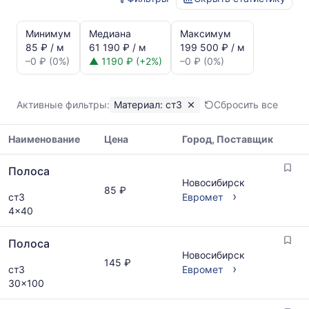
Статистика
и
Минимум
Медиана
Максимум
динамика
85 ₽ / м
61 190 ₽ / м
199 500 ₽ / м
цен:
–0 ₽ (0%)
▲ 1190 ₽ (+2%)
–0 ₽ (0%)
Полоса
ст3
Показаны
Активные фильтры:
Материал: ст3
Сбросить все
минимальная,
медианная
Наименование
Цена
Город, Поставщик
и
максимальная
Таблица
цена
Полоса
цен
по
Новосибирск
на
85 ₽
данным
›
ст3
Евромет
металлопрокат
прайс-
4x40
с
листов
указанием
поставщиков
Полоса
ГОСТ,
за
Новосибирск
размеров
145 ₽
последний
›
ст3
Евромет
и
месяц.
30x100
поставщиков
Статистика
по
рассчитывается