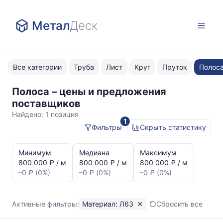
Метал
Деск
Все категории
Труба
Лист
Круг
Пруток
Полос
Полоса – цены и предложения
Л63
поставщиков
Найдено:
1 позиция
1
Фильтры
Скрыть статистику
Статистика
и
Минимум
Медиана
Максимум
динамика
800 000 ₽ / м
800 000 ₽ / м
800 000 ₽ / м
цен:
–0 ₽ (0%)
–0 ₽ (0%)
–0 ₽ (0%)
Полоса
Л63
Показаны
Активные фильтры:
Материал: Л63
Сбросить все
минимальная,
медианная