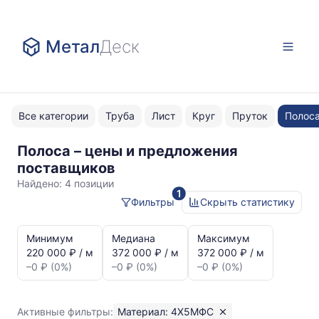
Метал
Деск
Все категории
Труба
Лист
Круг
Пруток
Полос
Полоса – цены и предложения
4Х5МФС
поставщиков
Найдено:
4 позиции
1
Фильтры
Скрыть статистику
Статистика
и
Минимум
Медиана
Максимум
динамика
220 000 ₽ / м
372 000 ₽ / м
372 000 ₽ / м
цен:
–0 ₽ (0%)
–0 ₽ (0%)
–0 ₽ (0%)
Полоса
4Х5МФС
Показаны
Активные фильтры:
Материал: 4Х5МФС