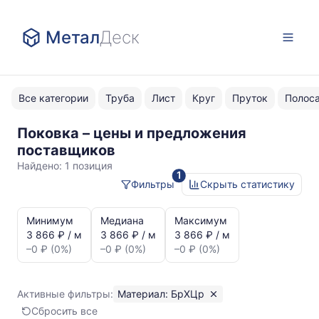
Метал
Деск
Все категории
Труба
Лист
Круг
Пруток
Полос
Поковка – цены и предложения
БрХЦр
поставщиков
Найдено:
1 позиция
1
Фильтры
Скрыть статистику
Статистика
и
Минимум
Медиана
Максимум
динамика
3 866 ₽ / м
3 866 ₽ / м
3 866 ₽ / м
цен:
–0 ₽ (0%)
–0 ₽ (0%)
–0 ₽ (0%)
Поковка
БрХЦр
Показаны
Активные фильтры:
Материал: БрХЦр
минимальная,
Сбросить все
медианная