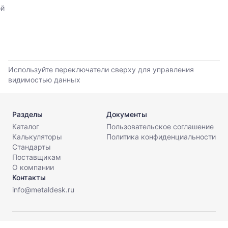
обновления
прайс-
ой
прайс-
листов
листов.
поставщиков
за
последние
6
месяцев.
Используйте переключатели сверху для управления
Используйте
видимостью данных
динамику,
чтобы
оценить
Разделы
Документы
тренд
Каталог
Пользовательское соглашение
и
Калькуляторы
Политика конфиденциальности
разброс
Стандарты
цен
Поставщикам
на
О компании
рынке.
Контакты
Период
info@metaldesk.ru
анализа:
последние
6
© МеталДеск, 2026. Все права защищены.