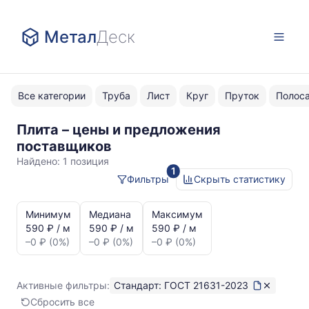
Метал
Деск
Все категории
Труба
Лист
Круг
Пруток
Полос
Плита – цены и предложения
ГОСТ
поставщиков
21631-
Найдено:
1 позиция
1
2023
Фильтры
Скрыть статистику
Статистика
и
Минимум
Медиана
Максимум
динамика
590 ₽ / м
590 ₽ / м
590 ₽ / м
цен:
–0 ₽ (0%)
–0 ₽ (0%)
–0 ₽ (0%)
Плита
ГОСТ
21631-
Активные фильтры:
Стандарт: ГОСТ 21631-2023
2023
Сбросить все
Показаны