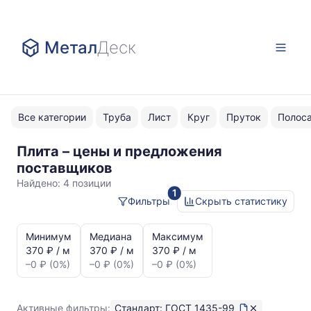
Метал
Деск
Все категории
Труба
Лист
Круг
Пруток
Полос
Плита – цены и предложения
ГОСТ
поставщиков
1435-
Найдено:
4 позиции
1
99
Фильтры
Скрыть статистику
Статистика
и
Минимум
Медиана
Максимум
динамика
370 ₽ / м
370 ₽ / м
370 ₽ / м
цен:
–0 ₽ (0%)
–0 ₽ (0%)
–0 ₽ (0%)
Плита
ГОСТ
1435-
Активные фильтры:
Стандарт: ГОСТ 1435-99