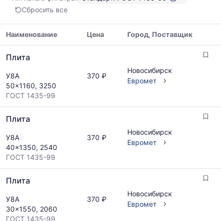
99
Сбросить все
Показаны
минимальная,
медианная
Наименование
Цена
Город, Поставщик
и
Таблица
максимальная
Плита
цен
цена
на
Новосибирск
по
У8А
370 ₽
металлопрокат
›
Евромет
данным
50x1160, 3250
с
прайс-
ГОСТ 1435-99
указанием
листов
ГОСТ,
поставщиков
Плита
размеров
за
и
последний
Новосибирск
У8А
370 ₽
поставщиков
›
месяц.
Евромет
40x1350, 2540
по
Статистика
ГОСТ 1435-99
запросу
рассчитывается
по
Плита
актуальным
предложениям
Новосибирск
У8А
370 ₽
и
›
Евромет
30x1550, 2060
обновляется
ГОСТ 1435-99
по