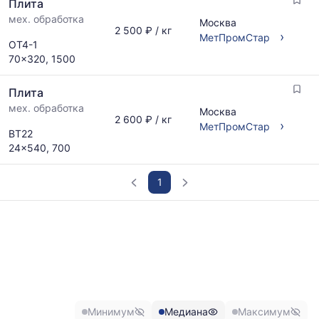
Плита
мех. обработка
Москва
2 500 ₽ / кг
›
МетПромСтар
ОТ4-1
70x320, 1500
Плита
мех. обработка
Москва
2 600 ₽ / кг
›
МетПромСтар
ВТ22
24x540, 700
1
График
отражает
изменение
минимальной,
медианной
и
максимальной
Минимум
Медиана
Максимум
цены