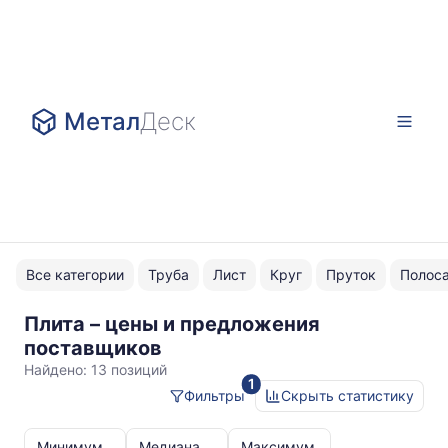
Метал
Деск
Все категории
Труба
Лист
Круг
Пруток
Полос
Плита – цены и предложения
мех.
поставщиков
обработка
Найдено:
13 позиций
1
Фильтры
Скрыть статистику
Статистика
и
Минимум
Медиана
Максимум