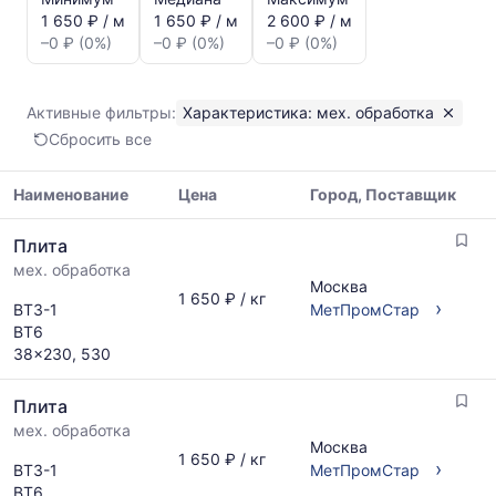
динамика
1 650 ₽ / м
1 650 ₽ / м
2 600 ₽ / м
цен:
–0 ₽ (0%)
–0 ₽ (0%)
–0 ₽ (0%)
Плита
мех.
обработка
Активные фильтры:
Характеристика: мех. обработка
Показаны
Сбросить все
минимальная,
медианная
и
Наименование
Цена
Город, Поставщик
максимальная
Таблица
цена
Плита
цен
по
мех. обработка
на
данным
Москва
металлопрокат
1 650 ₽ / кг
прайс-
›
ВТ3-1
МетПромСтар
с
листов
ВТ6
указанием
поставщиков
38x230, 530
ГОСТ,
за
размеров
последний
Плита
и
месяц.
поставщиков
мех. обработка
Статистика
Москва
по
рассчитывается
1 650 ₽ / кг
›
ВТ3-1
МетПромСтар
запросу
по
ВТ6