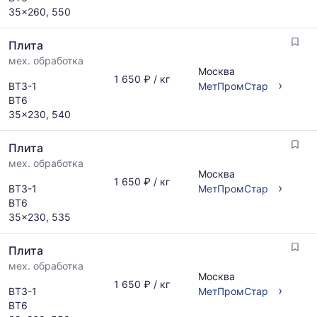
актуальным
35x260, 550
предложениям
и
Плита
обновляется
по
мех. обработка
Москва
мере
1 650 ₽ / кг
›
ВТ3-1
МетПромСтар
обновления
ВТ6
прайс-
35x230, 540
листов.
Плита
мех. обработка
Москва
1 650 ₽ / кг
›
ВТ3-1
МетПромСтар
ВТ6
35x230, 535
Плита
мех. обработка
Москва
1 650 ₽ / кг
›
ВТ3-1
МетПромСтар
ВТ6