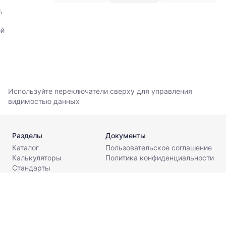
по
,
данным
прайс-
ой
листов
поставщиков
за
последние
6
месяцев.
Используйте переключатели сверху для управления
Используйте
видимостью данных
динамику,
чтобы
оценить
Разделы
Документы
тренд
Каталог
Пользовательское соглашение
и
Калькуляторы
Политика конфиденциальности
разброс
Стандарты
цен
Поставщикам
на
О компании
рынке.
Контакты
Период
info@metaldesk.ru
анализа: